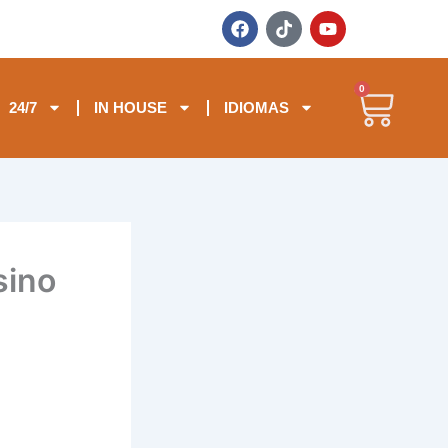
F
T
Y
a
i
o
c
k
u
e
t
t
b
o
u
0
Cart
o
k
b
24/7
IN HOUSE
IDIOMAS
o
e
k
sino