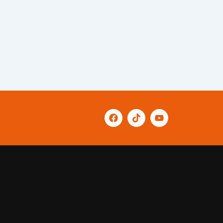
F
T
Y
a
i
o
c
k
u
e
t
t
b
o
u
o
k
b
o
e
k