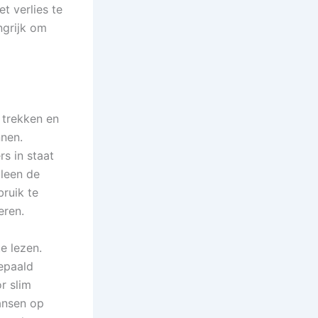
t verlies te
ngrijk om
 trekken en
nnen.
rs in staat
lleen de
ruik te
eren.
e lezen.
bepaald
r slim
ansen op