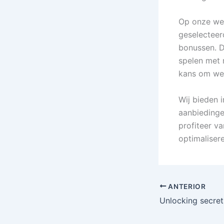
Op onze webs
geselecteer
bonussen. D
spelen met 
kans om we
Wij bieden i
aanbiedinge
profiteer v
optimalisere
ANTERIOR