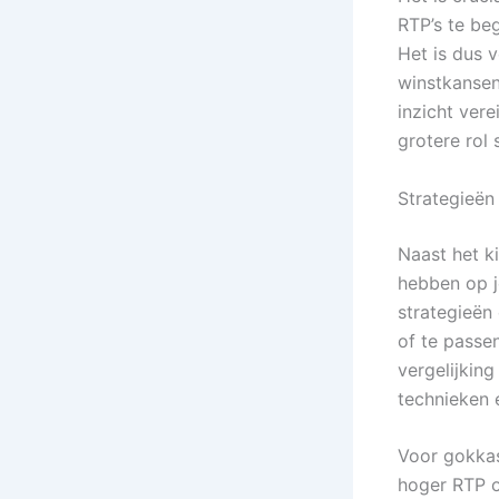
RTP’s te be
Het is dus 
winstkansen
inzicht ver
grotere rol 
Strategieën
Naast het ki
hebben op j
strategieën 
of te passe
vergelijkin
technieken 
Voor gokkas
hoger RTP o