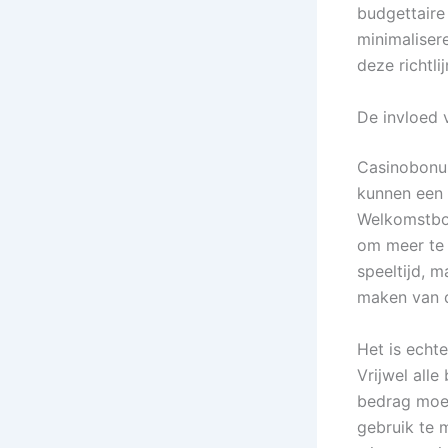
budgettaire
minimaliser
deze richtli
De invloed 
Casinobonus
kunnen een 
Welkomstbon
om meer te 
speeltijd, 
maken van d
Het is echt
Vrijwel all
bedrag moet
gebruik te 