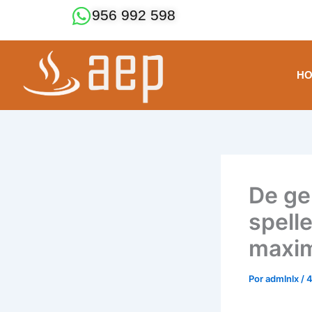
Ir
956 992 598
al
contenido
H
De ge
spell
maxim
Por
admlnlx
/
4