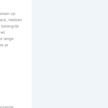
ansen op
jack, hebben
 belangrijk
het
de lange
ls je
ehorende