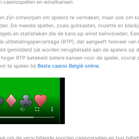
n casinospellen en winstkansen
en zijn ontworpen om spelers te vermaken, maar ook om k
eden. De meeste spellen, zoals gokkasten, roulette en black
egels en statistieken die de kans op winst beïnvloeden. Een
de uitbetalingspercentage (RTP), dat aangeeft hoeveel van 
eld gemiddeld zal worden terugbetaald aan de spelers op 
n hoger RTP betekent betere kansen voor de speler, vooral a
m te spelen bij
Beste casino België online
.
iaal om de verschillende soorten casinospellen en hun bijb