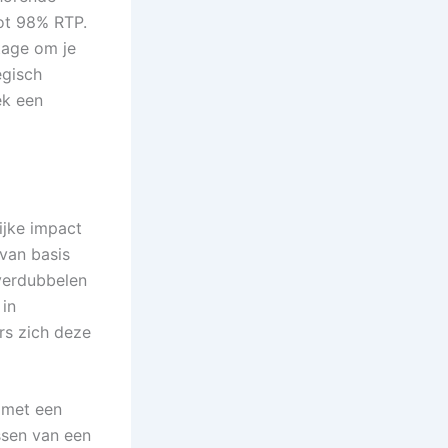
tot 98% RTP.
tage om je
egisch
ek een
ijke impact
 van basis
 verdubbelen
 in
rs zich deze
 met een
ssen van een