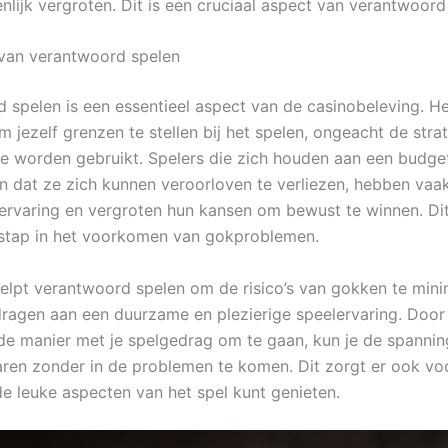
nlijk vergroten. Dit is een cruciaal aspect van verantwoord
van verantwoord spelen
 spelen is een essentieel aspect van de casinobeleving. He
m jezelf grenzen te stellen bij het spelen, ongeacht de stra
e worden gebruikt. Spelers die zich houden aan een budget
en dat ze zich kunnen veroorloven te verliezen, hebben vaa
 ervaring en vergroten hun kansen om bewust te winnen. Dit
 stap in het voorkomen van gokproblemen.
elpt verantwoord spelen om de risico’s van gokken te mini
dragen aan een duurzame en plezierige speelervaring. Door
e manier met je spelgedrag om te gaan, kun je de spannin
ren zonder in de problemen te komen. Dit zorgt er ook voo
de leuke aspecten van het spel kunt genieten.