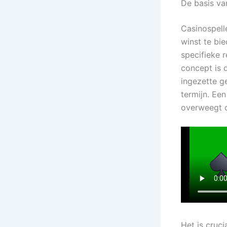
De basis va
Casinospell
winst te bi
specifieke r
concept is 
ingezette g
termijn. Ee
overweegt o
Het is cruc