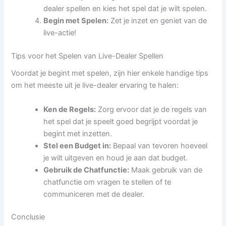
dealer spellen en kies het spel dat je wilt spelen.
Begin met Spelen:
Zet je inzet en geniet van de
live-actie!
Tips voor het Spelen van Live-Dealer Spellen
Voordat je begint met spelen, zijn hier enkele handige tips
om het meeste uit je live-dealer ervaring te halen:
Ken de Regels:
Zorg ervoor dat je de regels van
het spel dat je speelt goed begrijpt voordat je
begint met inzetten.
Stel een Budget in:
Bepaal van tevoren hoeveel
je wilt uitgeven en houd je aan dat budget.
Gebruik de Chatfunctie:
Maak gebruik van de
chatfunctie om vragen te stellen of te
communiceren met de dealer.
Conclusie