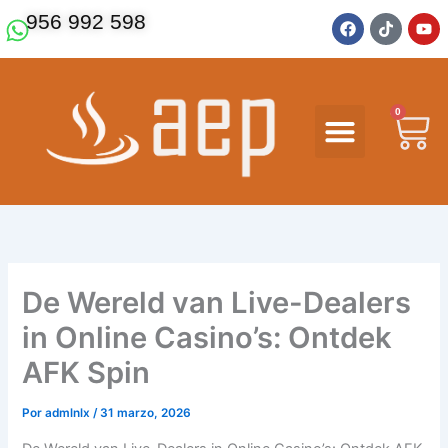
Ir
F
T
Y
956 992 598
a
i
o
al
c
k
u
contenido
e
t
t
b
o
u
o
k
b
o
e
0
Ca
k
De Wereld van Live-Dealers
in Online Casino’s: Ontdek
AFK Spin
Por
admlnlx
/
31 marzo, 2026