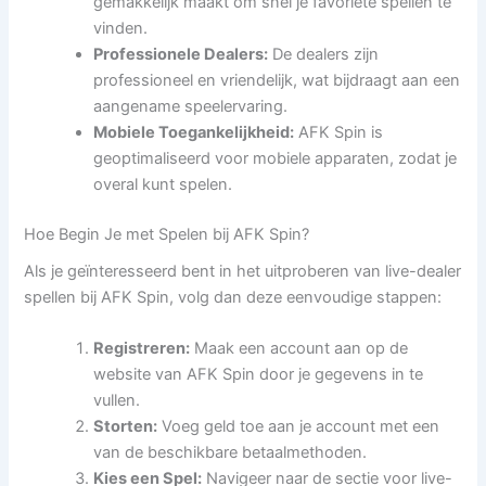
gemakkelijk maakt om snel je favoriete spellen te
vinden.
Professionele Dealers:
De dealers zijn
professioneel en vriendelijk, wat bijdraagt aan een
aangename speelervaring.
Mobiele Toegankelijkheid:
AFK Spin is
geoptimaliseerd voor mobiele apparaten, zodat je
overal kunt spelen.
Hoe Begin Je met Spelen bij AFK Spin?
Als je geïnteresseerd bent in het uitproberen van live-dealer
spellen bij AFK Spin, volg dan deze eenvoudige stappen:
Registreren:
Maak een account aan op de
website van AFK Spin door je gegevens in te
vullen.
Storten:
Voeg geld toe aan je account met een
van de beschikbare betaalmethoden.
Kies een Spel:
Navigeer naar de sectie voor live-