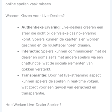
online spellen vaak missen.
Waarom Kiezen voor Live-Dealers?
Authentieke Ervaring:
Live-dealers creëren een
sfeer die dicht bij de fysieke casino-ervaring
komt. Spelers kunnen de kaarten zien worden
geschud en de roulettebal horen draaien.
Interactie:
Spelers kunnen communiceren met de
dealer en soms zelfs met andere spelers via een
chatfunctie, wat de sociale elementen van
gokken versterkt.
Transparantie:
Door het live-streaming aspect
kunnen spelers de spellen in real-time volgen,
wat zorgt voor een gevoel van eerlijkheid en
transparantie.
Hoe Werken Live-Dealer Spellen?