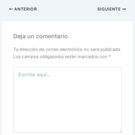
ANTERIOR
SIGUIENTE
Deja un comentario
Tu dirección de correo electrónico no será publicada.
Los campos obligatorios están marcados con
*
Escribe
aquí...