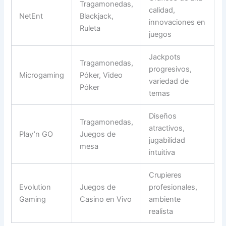
Tragamonedas,
calidad,
NetEnt
Blackjack,
innovaciones en
Ruleta
juegos
Jackpots
Tragamonedas,
progresivos,
Microgaming
Póker, Video
variedad de
Póker
temas
Diseños
Tragamonedas,
atractivos,
Play’n GO
Juegos de
jugabilidad
mesa
intuitiva
Crupieres
Evolution
Juegos de
profesionales,
Gaming
Casino en Vivo
ambiente
realista