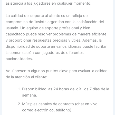
asistencia a los jugadores en cualquier momento.
La calidad del soporte al cliente es un reflejo del
compromiso de 1xslots argentina con la satisfacción del
usuario. Un equipo de soporte profesional y bien
capacitado puede resolver problemas de manera eficiente
y proporcionar respuestas precisas y útiles. Además, la
disponibilidad de soporte en varios idiomas puede facilitar
la comunicación con jugadores de diferentes
nacionalidades.
Aquí presento algunos puntos clave para evaluar la calidad
de la atención al cliente:
Disponibilidad las 24 horas del día, los 7 días de la
semana.
Múltiples canales de contacto (chat en vivo,
correo electrónico, teléfono).