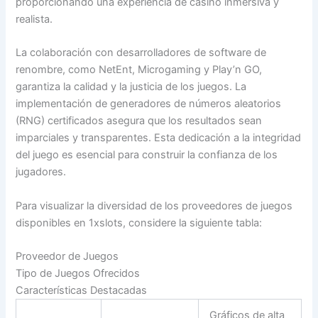
proporcionando una experiencia de casino inmersiva y
realista.
La colaboración con desarrolladores de software de
renombre, como NetEnt, Microgaming y Play’n GO,
garantiza la calidad y la justicia de los juegos. La
implementación de generadores de números aleatorios
(RNG) certificados asegura que los resultados sean
imparciales y transparentes. Esta dedicación a la integridad
del juego es esencial para construir la confianza de los
jugadores.
Para visualizar la diversidad de los proveedores de juegos
disponibles en 1xslots, considere la siguiente tabla:
Proveedor de Juegos
Tipo de Juegos Ofrecidos
Características Destacadas
Gráficos de alta