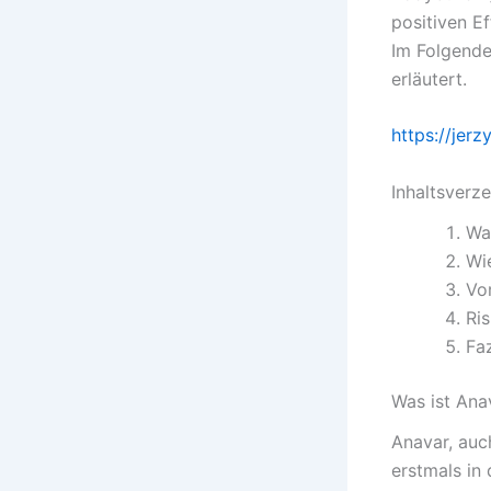
positiven E
Im Folgende
erläutert.
https://jer
Inhaltsverze
Wa
Wi
Vo
Ri
Faz
Was ist Ana
Anavar, auc
erstmals in