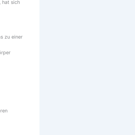
 hat sich
s zu einer
örper
eren