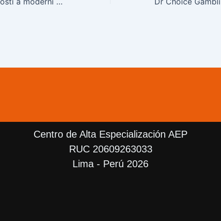
Praktické zkušenosti a moderní přístup mostbet k online hazardu
Centro de Alta Especialización AEP
RUC 20609263033
Lima - Perú 2026