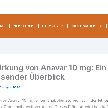
OME
NOSOTROS
CURSOS
DIPLOMADOS
irkung von Anavar 10 mg: Ein
sender Überblick
4 mayo, 2026
 von Anavar 10 mg, einem anabolen Steroid, ist in der Fitne
g-Community weit verbreitet. Dieses Präparat wird häufig f