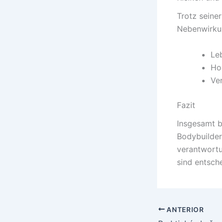
Trotz seine
Nebenwirku
Le
Ho
Ve
Fazit
Insgesamt b
Bodybuilder,
verantwort
sind entsch
ANTERIOR