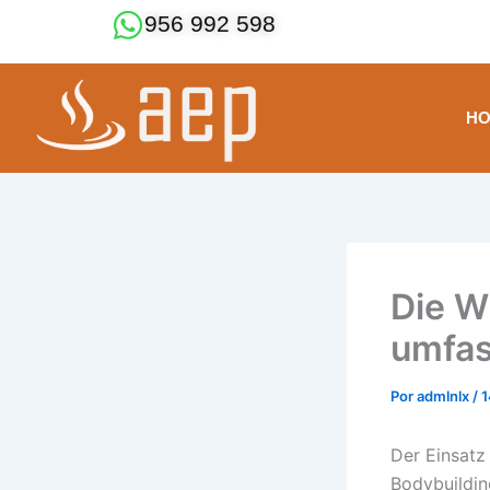
Ir
956 992 598
al
contenido
H
Die W
umfas
Por
admlnlx
/
1
Der Einsatz
Bodybuildin