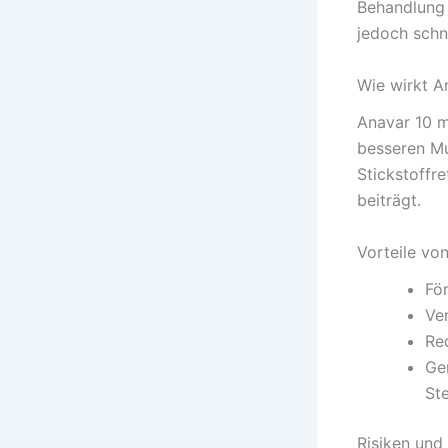
Behandlung 
jedoch schn
Wie wirkt A
Anavar 10 m
besseren Mu
Stickstoffr
beiträgt.
Vorteile vo
Fö
Ve
Re
Ge
St
Risiken un