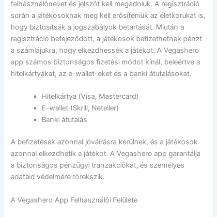
felhasználónevet és jelszót kell megadniuk. A regisztráció
során a játékosoknak meg kell erősíteniük az életkorukat is,
hogy biztosítsák a jogszabályok betartását. Miután a
regisztráció befejeződött, a játékosok befizethetnek pénzt
a számlájukra, hogy elkezdhessék a játékot. A Vegashero
app számos biztonságos fizetési módot kínál, beleértve a
hitelkártyákat, az e-wallet-eket és a banki átutalásokat.
Hitelkártya (Visa, Mastercard)
E-wallet (Skrill, Neteller)
Banki átutalás
A befizetések azonnal jóváírásra kerülnek, és a játékosok
azonnal elkezdhetik a játékot. A Vegashero app garantálja
a biztonságos pénzügyi tranzakciókat, és személyes
adataid védelmére törekszik.
A Vegashero App Felhasználói Felülete