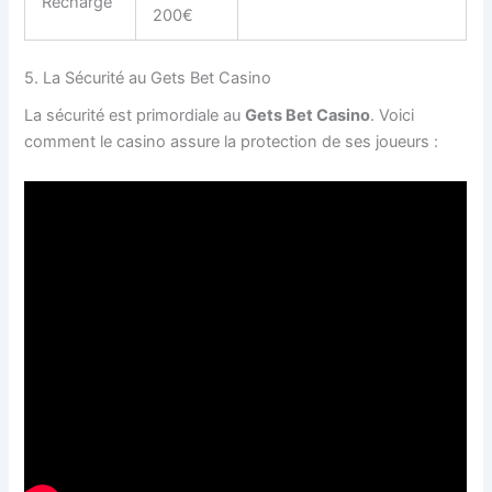
Recharge
200€
5. La Sécurité au Gets Bet Casino
La sécurité est primordiale au
Gets Bet Casino
. Voici
comment le casino assure la protection de ses joueurs :