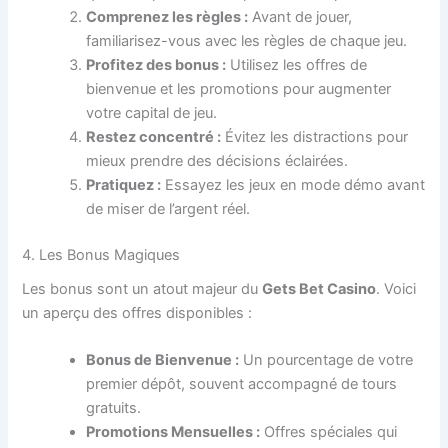
Comprenez les règles :
Avant de jouer,
familiarisez-vous avec les règles de chaque jeu.
Profitez des bonus :
Utilisez les offres de
bienvenue et les promotions pour augmenter
votre capital de jeu.
Restez concentré :
Évitez les distractions pour
mieux prendre des décisions éclairées.
Pratiquez :
Essayez les jeux en mode démo avant
de miser de l’argent réel.
4. Les Bonus Magiques
Les bonus sont un atout majeur du
Gets Bet Casino
. Voici
un aperçu des offres disponibles :
Bonus de Bienvenue :
Un pourcentage de votre
premier dépôt, souvent accompagné de tours
gratuits.
Promotions Mensuelles :
Offres spéciales qui