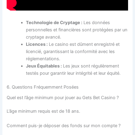
Technologie de Cryptage :
Les données
personnelles et financières sont protégées par un
cryptage avancé.
Licences :
Le casino est dûment enregistré et
licencié, garantissant la conformité avec les
réglementations.
Jeux Équitables :
Les jeux sont régulièrement
testés pour garantir leur intégrité et leur équité.
6. Questions Fréquemment Posées
Quel est l’âge minimum pour jouer au Gets Bet Casino ?
L’âge minimum requis est de 18 ans.
Comment puis-je déposer des fonds sur mon compte ?