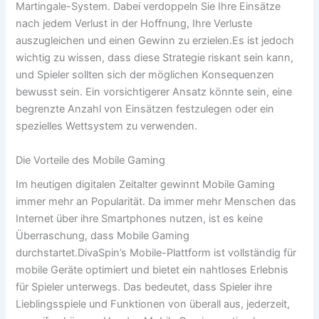
Martingale-System. Dabei verdoppeln Sie Ihre Einsätze
nach jedem Verlust in der Hoffnung, Ihre Verluste
auszugleichen und einen Gewinn zu erzielen.Es ist jedoch
wichtig zu wissen, dass diese Strategie riskant sein kann,
und Spieler sollten sich der möglichen Konsequenzen
bewusst sein. Ein vorsichtigerer Ansatz könnte sein, eine
begrenzte Anzahl von Einsätzen festzulegen oder ein
spezielles Wettsystem zu verwenden.
Die Vorteile des Mobile Gaming
Im heutigen digitalen Zeitalter gewinnt Mobile Gaming
immer mehr an Popularität. Da immer mehr Menschen das
Internet über ihre Smartphones nutzen, ist es keine
Überraschung, dass Mobile Gaming
durchstartet.DivaSpin’s Mobile-Plattform ist vollständig für
mobile Geräte optimiert und bietet ein nahtloses Erlebnis
für Spieler unterwegs. Das bedeutet, dass Spieler ihre
Lieblingsspiele und Funktionen von überall aus, jederzeit,