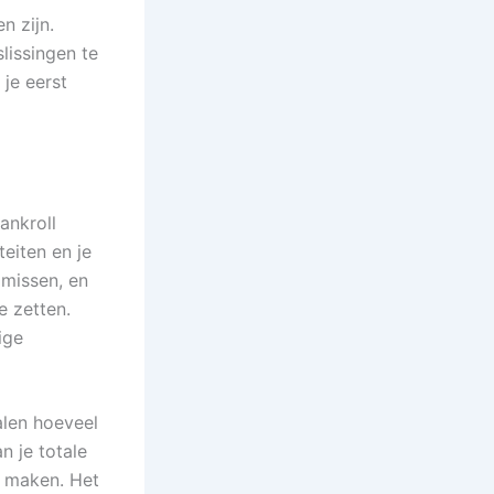
n zijn.
lissingen te
 je eerst
ankroll
eiten en je
 missen, en
e zetten.
ige
alen hoeveel
n je totale
e maken. Het