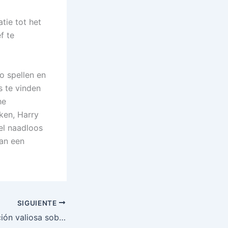
tie tot het
f te
o spellen en
s te vinden
he
kken, Harry
el naadloos
aan een
SIGUIENTE
Obtenga información valiosa sobre apuestas para un futuro financiero seguro