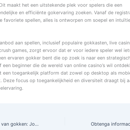
 Dit maakt het een uitstekende plek voor spelers die een
ndelijke en efficiënte gokervaring zoeken. Vanaf de registra
e favoriete spellen, alles is ontworpen om soepel en intuïtie
nbod aan spellen, inclusief populaire gokkasten, live casin
rush games, zorgt ervoor dat er voor iedere speler wel iet
 een ervaren gokker bent die op zoek is naar een strategisc
of een beginner die de wereld van online casino’s wil ontde
t een toegankelijk platform dat zowel op desktop als mobi
. Deze focus op toegankelijkheid en diversiteit draagt bij 
elervaring.
Beheers de basis van gokken: Jouw geavanceerde IgoBet strategie gids