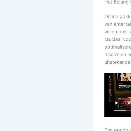
Het Belang 
Online gokk
van enterta
willen ook 
cruciaal voo
optimaliser
risico’s en 
uitstekende
Een goede st