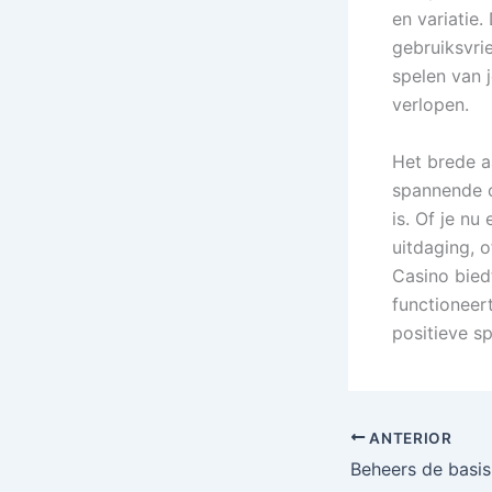
en variatie.
gebruiksvrie
spelen van j
verlopen.
Het brede aa
spannende c
is. Of je nu
uitdaging, 
Casino bied
functioneert
positieve sp
ANTERIOR