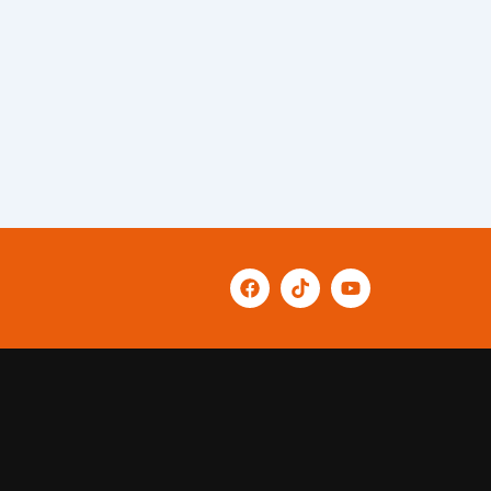
F
T
Y
a
i
o
c
k
u
e
t
t
b
o
u
o
k
b
o
e
k