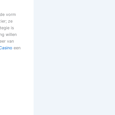
nde vorm
ier; ze
tegie is
ng willen
eer van
Casino
een