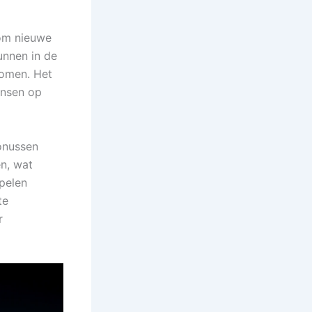
 om nieuwe
unnen in de
komen. Het
ansen op
onussen
en, wat
pelen
te
r