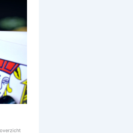
overzicht