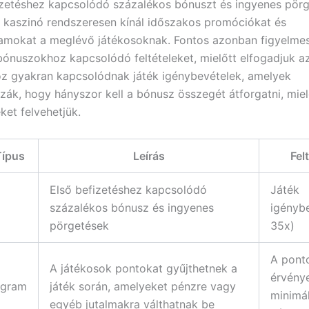
izetéshez kapcsolódó százalékos bónuszt és ingyenes pörg
a kaszinó rendszeresen kínál időszakos promóciókat és
amokat a meglévő játékosoknak. Fontos azonban figyelme
 bónuszokhoz kapcsolódó feltételeket, mielőtt elfogadjuk a
z gyakran kapcsolódnak játék igénybevételek, amelyek
ák, hogy hányszor kell a bónusz összegét átforgatni, miel
et felvehetjük.
Típus
Leírás
Fel
Első befizetéshez kapcsolódó
Játék
százalékos bónusz és ingyenes
igénybe
pörgetések
35x)
A pont
A játékosok pontokat gyűjthetnek a
érvény
ogram
játék során, amelyeket pénzre vagy
minimál
egyéb jutalmakra válthatnak be