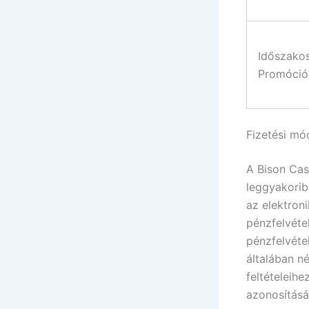
Időszako
Promóció
Fizetési mó
A Bison Cas
leggyakorib
az elektroni
pénzfelvéte
pénzfelvéte
általában n
feltételeihe
azonosításá