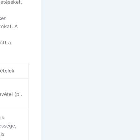
etéseket.
sen
zokat. A
őtt a
tételek
vétel (pl.
ok
essége,
is