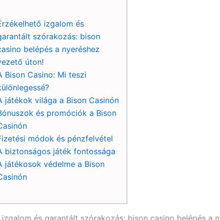
Érzékelhető izgalom és
garantált szórakozás: bison
casino belépés a nyeréshez
vezető úton!
A Bison Casino: Mi teszi
különlegessé?
A játékok világa a Bison Casinón
Bónuszok és promóciók a Bison
Casinón
Fizetési módok és pénzfelvétel
A biztonságos játék fontossága
A játékosok védelme a Bison
Casinón
 izgalom és garantált szórakozás: bison casino belépés a 