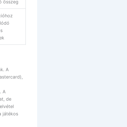
tó összeg
ióhoz
lódó
is
lek
k. A
astercard),
. A
at, de
elvétel
a játékos