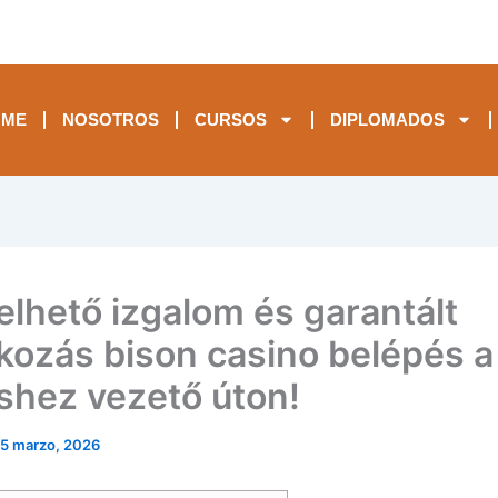
OME
NOSOTROS
CURSOS
DIPLOMADOS
elhető izgalom és garantált
kozás bison casino belépés a
shez vezető úton!
5 marzo, 2026