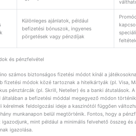
váltha
Promóc
Különleges ajánlatok, például
s
kapcso
befizetési bónuszok, ingyenes
k
speciál
pörgetések vagy pénzdíjak
feltéte
dok és pénzfelvétel
ino számos biztonságos fizetési módot kínál a játékosokna
b fizetési módok közé tartoznak a hitelkártyák (pl. Visa, M
kus pénztárcák (pl. Skrill, Neteller) és a banki átutalások. A
l általában a befizetési móddal megegyező módon történik
li kérelmek feldolgozási ideje a kaszinótól függően változh
éhány munkanapon belül megtörténik. Fontos, hogy a pénzf
z igazodjunk, mint például a minimális felvehető összeg és 
nak igazolása.