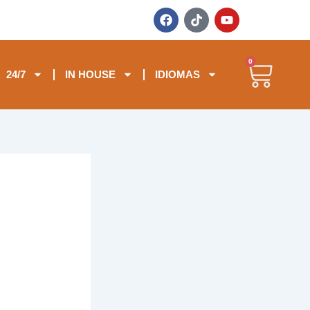
F
T
Y
a
i
o
c
k
u
e
t
t
b
o
u
0
Cart
o
k
b
24/7
IN HOUSE
IDIOMAS
o
e
k