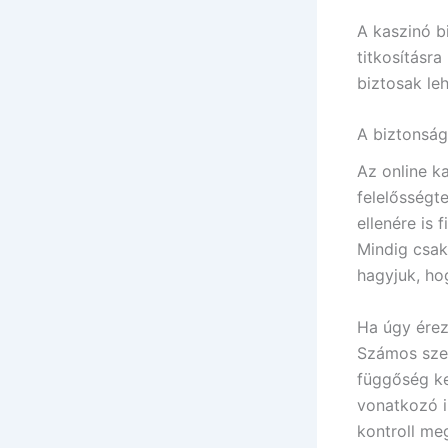
A kaszinó b
titkosításra
biztosak le
A biztonság
Az online k
felelősségte
ellenére is
Mindig csak
hagyjuk, hog
Ha úgy érez
Számos szer
függőség ke
vonatkozó i
kontroll me