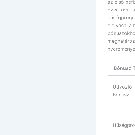
az első bef
Ezen kívül 
hűségprogr
elolvasni a
bónuszokho
meghatározz
nyeremények
Bónusz 
Üdvözlő
Bónusz
Hűségpr