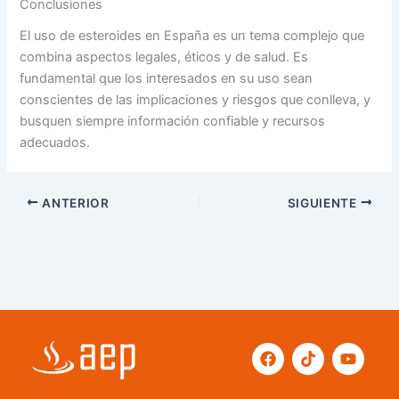
Conclusiones
El uso de esteroides en España es un tema complejo que
combina aspectos legales, éticos y de salud. Es
fundamental que los interesados en su uso sean
conscientes de las implicaciones y riesgos que conlleva, y
busquen siempre información confiable y recursos
adecuados.
ANTERIOR
SIGUIENTE
F
T
Y
a
i
o
c
k
u
e
t
t