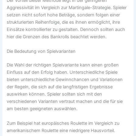
Der Vorteil dieser Methode liegt in der geringeren
Aggressivität im Vergleich zur Martingale-Strategie. Spieler
setzen nicht sofort hohe Beträge, sondern folgen einer
strukturierten Reihenfolge, die es ihnen ermöglicht, ihre
Einsätze kontrollierter zu gestalten. Dennoch sollten auch
hier die Grenzen des Bankrolls beachtet werden.
Die Bedeutung von Spielvarianten
Die Wahl der richtigen Spielvariante kann einen großen
Einfluss auf den Erfolg haben. Unterschiedliche Spiele
bieten unterschiedliche Gewinnchancen und Variationen
der Regeln, die sich auf die langfristigen Ergebnisse
auswirken können. Spieler sollten sich mit den
verschiedenen Varianten vertraut machen und die für sie
am besten geeigneten auswählen.
Zum Beispiel hat europäisches Roulette im Vergleich zu
amerikanischem Roulette eine niedrigere Hausvorteil.