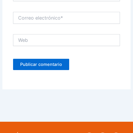
Correo
electrónico*
Web