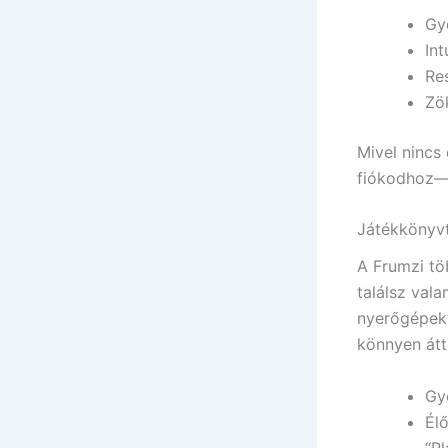
Gy
In
Re
Zö
Mivel nincs
fiókodhoz—ni
Játékkönyv
A Frumzi tö
találsz val
nyerőgépekt
könnyen átt
Gy
Él