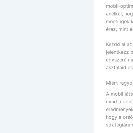
mobil‑optima
anélkül, ho
meetingek k
érez, mint e
Kezdd el az
jelentkezz b
egyszerű na
asztalaid c
Miért ragyo
A mobil ját
mind a dönt
eredményeke
hogy a orsó
stratégiára