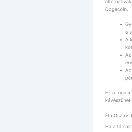
alternatívák
Dogecoin.
Gy
a 
A 
ko
Az 
ér
Az
pé
Ez a rugalm
kávészünet 
Élő Osztós 
Ha a társas