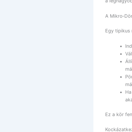
a legnagyob
A Mikro‑Dön
Egy tipikus 
In
Vá
Áll
má
Pö
má
Ha 
ak
Ez a kör fen
Kockázatke