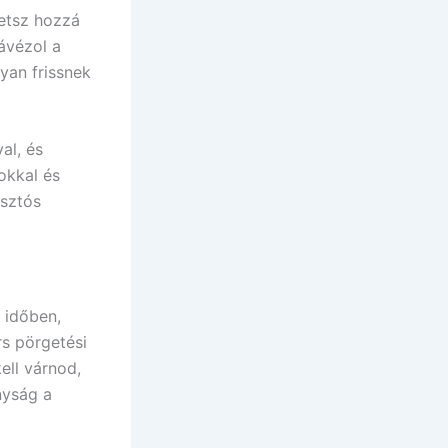
hetsz hozzá
kávézol a
yan frissnek
al, és
nokkal és
osztós
 időben,
rs pörgetési
ell várnod,
nyság a