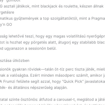
lay” gombot
 asztali játékok, mint blackjack és roulette, készen állnak
rgetésre
matikus gyűjtemények a top szolgáltatóktól, mint a Pragmat
ay’n GO
sság lehetővé teszi, hogy egy magas volatilitású nyerőgépr
tot is hozhat egy pörgetés alatt, átugorj egy stabilabb bla
d ugyanazon a sessionön belül.
asztása útközben
sionök gyakran rövidek—talán öt-tíz perc tiszta játék, miel
nak a valóságba. Ezért minden másodperc számít, amikor j
A Frumzi felülete segít azzal, hogy “Quick Pick” javaslatoka
ték- és általános népszerűség alapján.
atal szinte ösztönös: átfutod a carousel-t, meglátod a ját