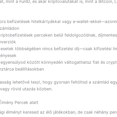
at, mint a FunID, és akár kriptovalutákat is, mint a Bitcoin, 
ors befizetések hitelkártyákkal vagy e‑wallet-ekkel—azonna
számládon
kriptobefizetések perceken belül feldolgozódnak, díjmente
nverziók
esetek többségében nincs befizetési díj—csak kifizetési li
vényesek
 egyensúlyod között könnyedén váltogathatsz fiat és crypt
nztárca beállításokban
asság lehetővé teszi, hogy gyorsan feltöltsd a számlád eg
vagy rövid utazás közben.
Élmény Percek alatt
ági élményt keresed az élő játékokban, de csak néhány per