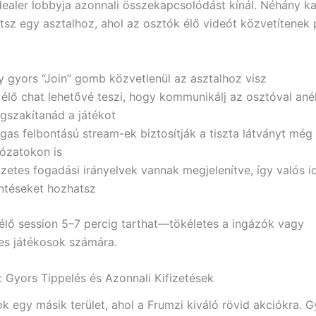
dealer lobbyja azonnali összekapcsolódást kínál. Néhány ka
tsz egy asztalhoz, ahol az osztók élő videót közvetítenek 
y gyors “Join” gomb közvetlenül az asztalhoz visz
 élő chat lehetővé teszi, hogy kommunikálj az osztóval ané
gszakítanád a játékot
gas felbontású stream-ek biztosítják a tiszta látványt még
lózatokon is
zetes fogadási irányelvek vannak megjelenítve, így valós i
ntéseket hozhatsz
 élő session 5–7 percig tarthat—tökéletes a ingázók vagy
es játékosok számára.
 Gyors Tippelés és Azonnali Kifizetések
k egy másik terület, ahol a Frumzi kiváló rövid akciókra. G