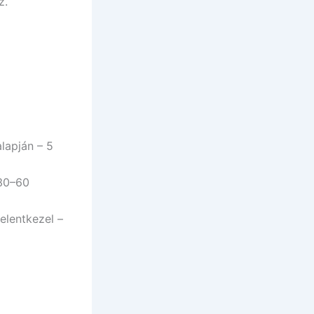
z.
alapján – 5
30–60
elentkezel –