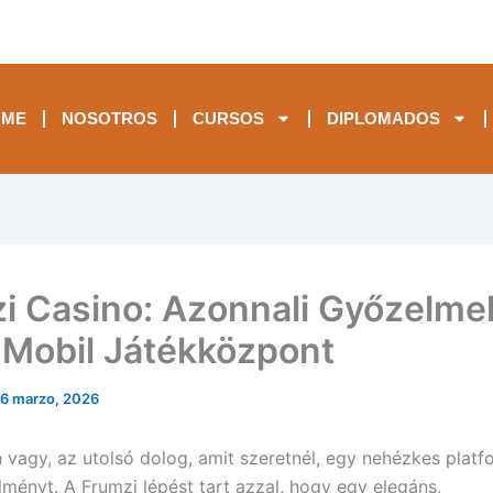
OME
NOSOTROS
CURSOS
DIPLOMADOS
i Casino: Azonnali Győzelme
 Mobil Játékközpont
6 marzo, 2026
 vagy, az utolsó dolog, amit szeretnél, egy nehézkes platf
élményt. A Frumzi lépést tart azzal, hogy egy elegáns,