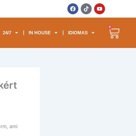
F
T
Y
a
i
o
c
k
u
e
t
t
b
o
u
0
Cart
o
k
b
24/7
IN HOUSE
IDIOMAS
o
e
k
kért
orm, ami