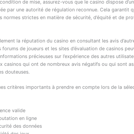
condition de mise, assurez-vous que le casino dispose d’un
rée par une autorité de régulation reconnue. Cela garantit q
s normes strictes en matière de sécurité, d’équité et de pro
lement la réputation du casino en consultant les avis d’autr
s forums de joueurs et les sites d’évaluation de casinos pe
informations précieuses sur l’expérience des autres utilisate
ux casinos qui ont de nombreux avis négatifs ou qui sont as
es douteuses.
ues critères importants à prendre en compte lors de la sélec
cence valide
putation en ligne
curité des données
iété des jeux