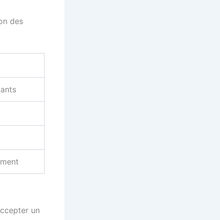
son des
tants
ement
accepter un