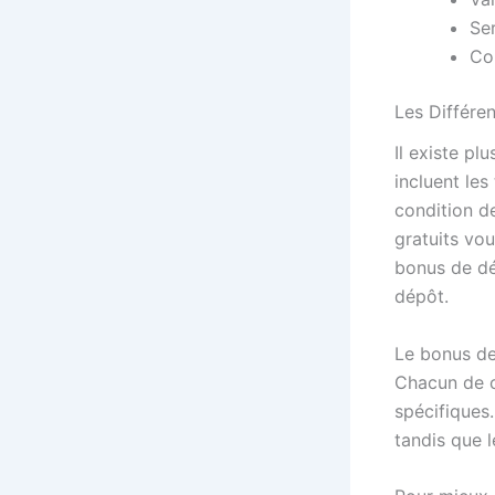
Ser
Co
Les Différe
Il existe pl
incluent les
condition d
gratuits vo
bonus de dé
dépôt.
Le bonus de
Chacun de c
spécifiques
tandis que l