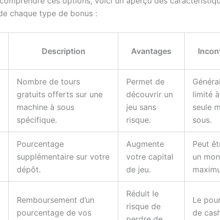
comprendre ces options, voici un aperçu des caractéristiq
 de chaque type de bonus :
Description
Avantages
Incon
Nombre de tours
Permet de
Généra
gratuits offerts sur une
découvrir un
limité 
machine à sous
jeu sans
seule 
spécifique.
risque.
sous.
Pourcentage
Augmente
Peut êt
supplémentaire sur votre
votre capital
un mon
dépôt.
de jeu.
maxim
Réduit le
Remboursement d’un
Le pou
risque de
k
pourcentage de vos
de cas
perdre de