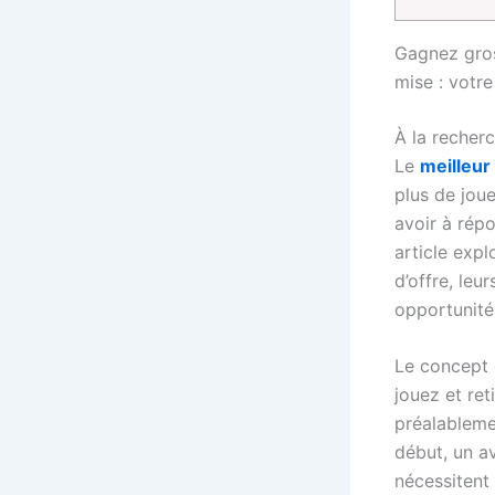
Gagnez gros
mise : votr
À la recherc
Le
meilleur
plus de joue
avoir à rép
article exp
d’offre, leu
opportunité
Le concept 
jouez et re
préalablemen
début, un a
nécessitent 