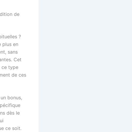
dition de
ituelles ?
e plus en
ent, sans
antes. Cet
 ce type
ement de ces
 un bonus,
spécifique
ns dès le
ui
e ce soit.