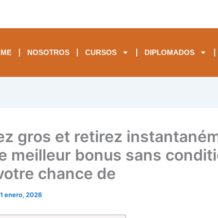
OME
NOSOTROS
CURSOS
DIPLOMADOS
z gros et retirez instantané
le meilleur bonus sans condit
votre chance de
1 enero, 2026