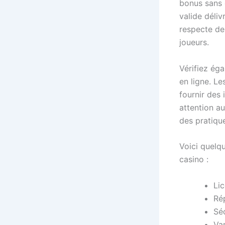
bonus sans 
valide déliv
respecte de
joueurs.
Vérifiez éga
en ligne. Le
fournir des 
attention a
des pratiqu
Voici quelq
casino :
Li
Ré
Sé
Var