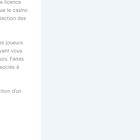
e licence
ue le casino
tection des
es joueurs
uvent vous
urs. Faites
sociés à
tion d’un