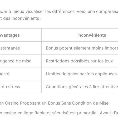
ider à mieux visualiser les différences, voici une comparai
t des inconvénients :
Avantages
Inconvénients
instantanés
Bonus potentiellement moins impor
xigence de mise
Restrictions possibles sur les jeux
berté
Limites de gains parfois appliquées
 du stress
Conditions générales à lire attentiv
Bon Casino Proposant un Bonus Sans Condition de Mise
n casino en ligne fiable et sécurisé est primordial. Avant d’