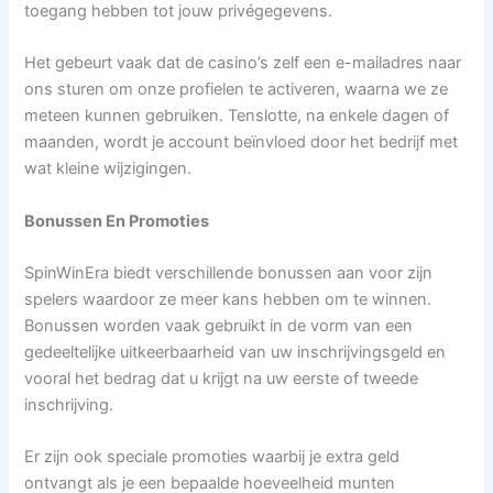
toegang hebben tot jouw privégegevens.
Het gebeurt vaak dat de casino’s zelf een e-mailadres naar
ons sturen om onze profielen te activeren, waarna we ze
meteen kunnen gebruiken. Tenslotte, na enkele dagen of
maanden, wordt je account beïnvloed door het bedrijf met
wat kleine wijzigingen.
Bonussen En Promoties
SpinWinEra biedt verschillende bonussen aan voor zijn
spelers waardoor ze meer kans hebben om te winnen.
Bonussen worden vaak gebruikt in de vorm van een
gedeeltelijke uitkeerbaarheid van uw inschrijvingsgeld en
vooral het bedrag dat u krijgt na uw eerste of tweede
inschrijving.
Er zijn ook speciale promoties waarbij je extra geld
ontvangt als je een bepaalde hoeveelheid munten