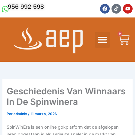
Ir
F
T
Y
956 992 598
a
i
o
al
c
k
u
contenido
e
t
t
b
o
u
o
k
b
o
e
0
Ca
k
Geschiedenis Van Winnaars
In De Spinwinera
Por
admlnlx
/
11 marzo, 2026
SpinWinEra is een online gokplatform dat de afgelopen
jaren opgestaan is als serieuze speler in de markt van