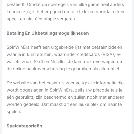
besteedt. Omdat de spelregels van elke game heel anders
kunnen zijn, is het erg goed om die te lezen voordat u hem
speelt en niet één stapje vergeten.
Betaling En Uitbetalingsmogelijkheden
SpinWinEra heeft een uitgebreide lijst met betaalmiddelen
waar je in kunt storten, waaronder creditcards (VISA), e-
wallets zoals Skrill en Neteller. Je kunt ook overwegen om
de online bankoverschrijving te gebruiken als alternatief.
De website van het casino is zeer veilig: alle informatie die
wordt opgeslagen in SpinWinEra, zelfs uw pincode (als je
één gebruikt), zijn beschermd en zullen nooit met anderen
worden gedeeld. Dat maakt dit een leuke plek om naar te
spelen.
Spelcategorieën