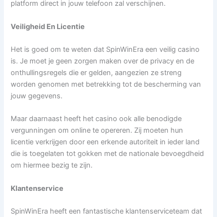
platform direct in jouw telefoon zal verschijnen.
Veiligheid En Licentie
Het is goed om te weten dat SpinWinEra een veilig casino
is. Je moet je geen zorgen maken over de privacy en de
onthullingsregels die er gelden, aangezien ze streng
worden genomen met betrekking tot de bescherming van
jouw gegevens.
Maar daarnaast heeft het casino ook alle benodigde
vergunningen om online te opereren. Zij moeten hun
licentie verkrijgen door een erkende autoriteit in ieder land
die is toegelaten tot gokken met de nationale bevoegdheid
om hiermee bezig te zijn.
Klantenservice
SpinWinEra heeft een fantastische klantenserviceteam dat