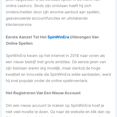
online casino’s. Sinds zijn ontstaan heeft hij zich
onderscheiden door zijn enorme aanbod aan spellen,
geavanceerde accountfuncties en uitstekende
klantenservice.
Eerste Aanzet Tot Het
SpinWinEra
Uitbrengen Van
Online Spellen
SpinWinEra kwam op het internet in 2018 naar voren als
een nieuw bedrijf met grote ambities. De eerste jaren van
zijn bestaan waren erg moeilijk, maar dankzij de hoge
kwaliteit en innovatie die SpinWinEra wilde aanbieden, werd
hij snel populair onder de online spelinventaris.
Het Registreren Van Een Nieuw Account
Om een nieuw account te maken op SpinWinEra hoef je
niet veel moeite te doen. Ga naar de website en klik dan op