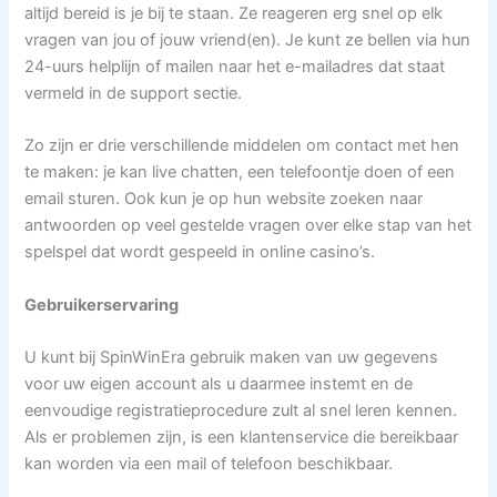
altijd bereid is je bij te staan. Ze reageren erg snel op elk
vragen van jou of jouw vriend(en). Je kunt ze bellen via hun
24-uurs helplijn of mailen naar het e-mailadres dat staat
vermeld in de support sectie.
Zo zijn er drie verschillende middelen om contact met hen
te maken: je kan live chatten, een telefoontje doen of een
email sturen. Ook kun je op hun website zoeken naar
antwoorden op veel gestelde vragen over elke stap van het
spelspel dat wordt gespeeld in online casino’s.
Gebruikerservaring
U kunt bij SpinWinEra gebruik maken van uw gegevens
voor uw eigen account als u daarmee instemt en de
eenvoudige registratieprocedure zult al snel leren kennen.
Als er problemen zijn, is een klantenservice die bereikbaar
kan worden via een mail of telefoon beschikbaar.