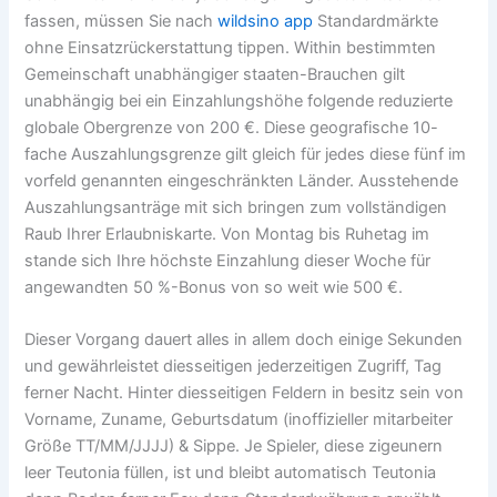
fassen, müssen Sie nach
wildsino app
Standardmärkte
ohne Einsatzrückerstattung tippen. Within bestimmten
Gemeinschaft unabhängiger staaten-Brauchen gilt
unabhängig bei ein Einzahlungshöhe folgende reduzierte
globale Obergrenze von 200 €. Diese geografische 10-
fache Auszahlungsgrenze gilt gleich für jedes diese fünf im
vorfeld genannten eingeschränkten Länder. Ausstehende
Auszahlungsanträge mit sich bringen zum vollständigen
Raub Ihrer Erlaubniskarte. Von Montag bis Ruhetag im
stande sich Ihre höchste Einzahlung dieser Woche für
angewandten 50 %-Bonus von so weit wie 500 €.
Dieser Vorgang dauert alles in allem doch einige Sekunden
und gewährleistet diesseitigen jederzeitigen Zugriff, Tag
ferner Nacht. Hinter diesseitigen Feldern in besitz sein von
Vorname, Zuname, Geburtsdatum (inoffizieller mitarbeiter
Größe TT/MM/JJJJ) & Sippe. Je Spieler, diese zigeunern
leer Teutonia füllen, ist und bleibt automatisch Teutonia