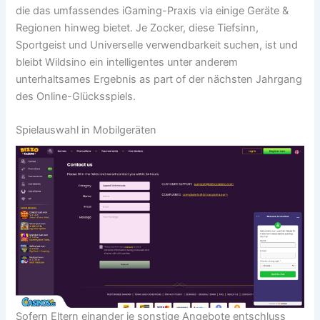
die das umfassendes iGaming-Praxis via einige Geräte &
Regionen hinweg bietet. Je Zocker, diese Tiefsinn,
Sportgeist und Universelle verwendbarkeit suchen, ist und
bleibt Wildsino ein intelligentes unter anderem
unterhaltsames Ergebnis as part of der nächsten Jahrgang
des Online-Glücksspiels.
Spielauswahl in Mobilgeräten
Sofern Eltern einander je sonstige Angebote entschluss