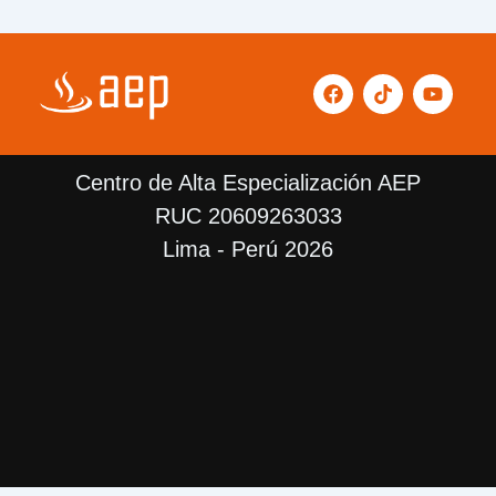
F
T
Y
a
i
o
c
k
u
e
t
t
b
o
u
Centro de Alta Especialización AEP
o
k
b
o
e
RUC 20609263033
k
Lima - Perú 2026