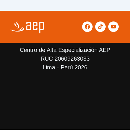
F
T
Y
a
i
o
c
k
u
e
t
t
b
o
u
Centro de Alta Especialización AEP
o
k
b
o
e
RUC 20609263033
k
Lima - Perú 2026