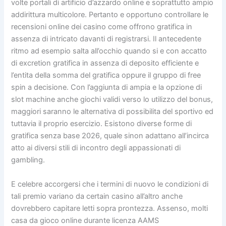
volte portali di artificio d’azzardo online e soprattutto ampio
addirittura multicolore. Pertanto e opportuno controllare le
recensioni online dei casino come offrono gratifica in
assenza di intricato davanti di registrarsi. Il antecedente
ritmo ad esempio salta all’occhio quando si e con accatto
di excretion gratifica in assenza di deposito efficiente e
l’entita della somma del gratifica oppure il gruppo di free
spin a decisione. Con l’aggiunta di ampia e la opzione di
slot machine anche giochi validi verso lo utilizzo del bonus,
maggiori saranno le alternativa di possibilita del sportivo ed
tuttavia il proprio esercizio. Esistono diverse forme di
gratifica senza base 2026, quale sinon adattano all’incirca
atto ai diversi stili di incontro degli appassionati di
gambling.
E celebre accorgersi che i termini di nuovo le condizioni di
tali premio variano da certain casino all’altro anche
dovrebbero capitare letti sopra prontezza. Assenso, molti
casa da gioco online durante licenza AAMS