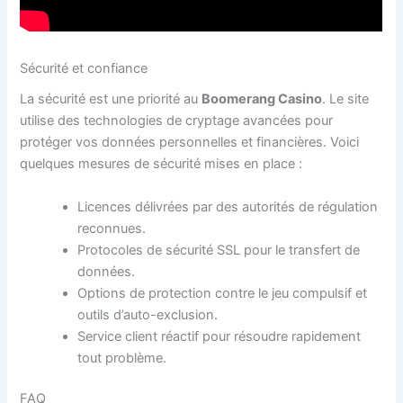
Sécurité et confiance
La sécurité est une priorité au
Boomerang Casino
. Le site
utilise des technologies de cryptage avancées pour
protéger vos données personnelles et financières. Voici
quelques mesures de sécurité mises en place :
Licences délivrées par des autorités de régulation
reconnues.
Protocoles de sécurité SSL pour le transfert de
données.
Options de protection contre le jeu compulsif et
outils d’auto-exclusion.
Service client réactif pour résoudre rapidement
tout problème.
FAQ