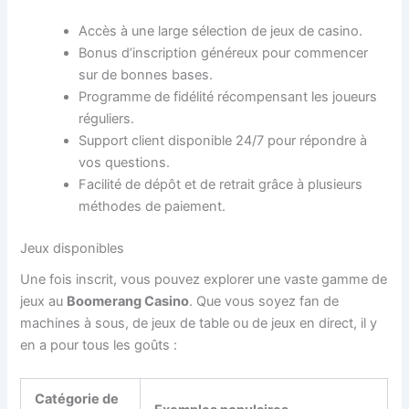
Accès à une large sélection de jeux de casino.
Bonus d’inscription généreux pour commencer
sur de bonnes bases.
Programme de fidélité récompensant les joueurs
réguliers.
Support client disponible 24/7 pour répondre à
vos questions.
Facilité de dépôt et de retrait grâce à plusieurs
méthodes de paiement.
Jeux disponibles
Une fois inscrit, vous pouvez explorer une vaste gamme de
jeux au
Boomerang Casino
. Que vous soyez fan de
machines à sous, de jeux de table ou de jeux en direct, il y
en a pour tous les goûts :
Catégorie de