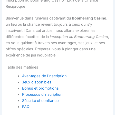
Inscription au Boomerang Casino : L’Art de la Chance
Réciproque
Bienvenue dans l’univers captivant du
Boomerang Casino
,
un lieu où la chance revient toujours à ceux qui s’y
inscrivent ! Dans cet article, nous allons explorer les
différentes facettes de la
inscription au Boomerang Casino
,
en vous guidant à travers ses avantages, ses jeux, et ses
offres spéciales. Préparez-vous à plonger dans une
expérience de jeu inoubliable !
Table des matières
Avantages de l’inscription
Jeux disponibles
Bonus et promotions
Processus d’inscription
Sécurité et confiance
FAQ