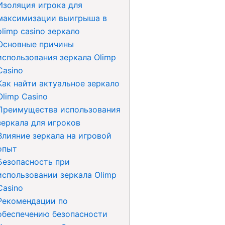
Изоляция игрока для
максимизации выигрыша в
olimp casino зеркало
Основные причины
использования зеркала Olimp
Casino
Как найти актуальное зеркало
Olimp Casino
Преимущества использования
зеркала для игроков
Влияние зеркала на игровой
опыт
Безопасность при
использовании зеркала Olimp
Casino
Рекомендации по
обеспечению безопасности