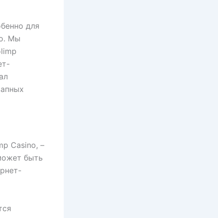
обенно для
о. Мы
limp
ет-
ал
запных
p Casino, –
может быть
рнет-
тся