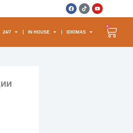
F
T
Y
a
i
o
c
k
u
e
t
t
b
o
u
0
Cart
o
k
b
24/7
IN HOUSE
IDIOMAS
o
e
k
ции