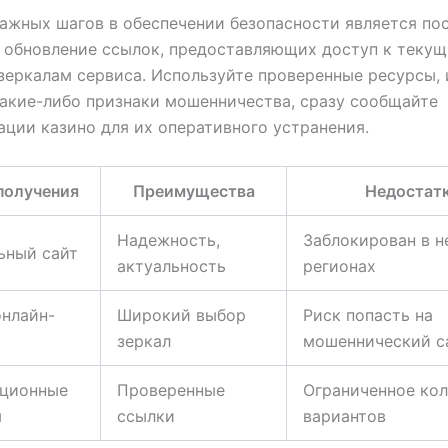
ажных шагов в обеспечении безопасности является по
 обновление ссылок, предоставляющих доступ к текущ
еркалам сервиса. Используйте проверенные ресурсы, 
акие-либо признаки мошенничества, сразу сообщайте
ции казино для их оперативного устранения.
получения
Преимущества
Недостат
Надежность,
Заблокирован в 
ьный сайт
актуальность
регионах
нлайн-
Широкий выбор
Риск попасть на
зеркал
мошеннический с
ционные
Проверенные
Ограниченное ко
ы
ссылки
вариантов