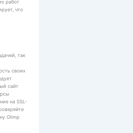
их работ
рует, что
дачей, так
ость своих
едует
ый сайт
урсы
ние на SSL-
роверяйте
ну Olimp