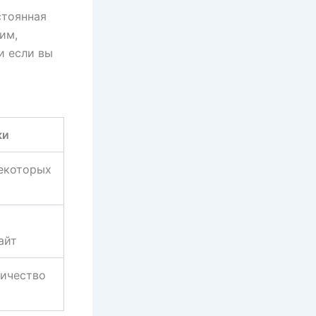
стоянная
им,
и если вы
ки
некоторых
айт
личество