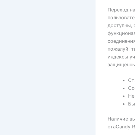
Переход на
пользовате
доступны, 
функционал
соединения
пожалуй, т
индексы уч
защищенны
Ст
Со
Не
Бы
Наличие в
стаCandy R