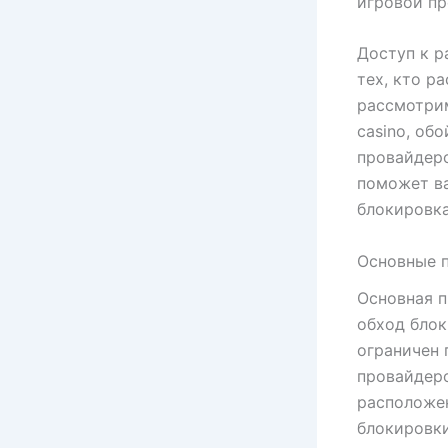
игровой пр
Доступ к р
тех, кто р
рассмотрим
casino, об
провайдеро
поможет ва
блокировка
Основные п
Основная п
обход блок
ограничен 
провайдеро
расположен
блокировки