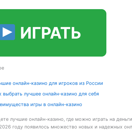
ИГРАТЬ
ое
чшие онлайн-казино для игроков из России
к выбрать лучшее онлайн-казино для себя
еимущества игры в онлайн-казино
ете лучшие онлайн-казино, где можно играть на деньги
 2026 году появилось множество новых и надежных он