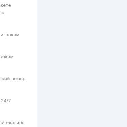
ожете
ак
 игрокам
грокам
рокий выбор
 24/7
айн-казино