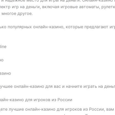
 и надежное место для игры на деньги. Онлайн-казино
ектр игр на деньги, включая игровые автоматы, рулетк
 многое другое.
ько популярных онлайн-казино, которые предлагают иг
line
но
азино
учшее онлайн-казино для вас и начните играть на деньг
айн-казино для игроков из России
ете лучшие онлайн-казино для игроков из России, вам