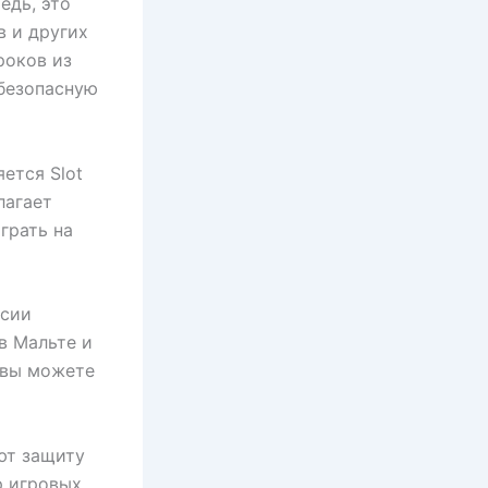
едь, это
в и других
роков из
 безопасную
ется Slot
лагает
грать на
ссии
в Мальте и
s вы можете
ют защиту
р игровых