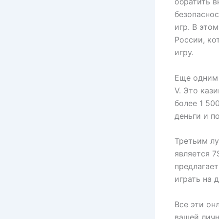
обратить в
безопаснос
игр. В это
России, ко
игру.
Еще одним 
V. Это каз
более 1 50
деньги и п
Третьим л
является 7
предлагает
играть на 
Все эти он
вашей лич