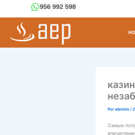
Ir
956 992 598
al
contenido
H
казин
неза
Por
admlnlx
/
2
Самые попу
впечатлени