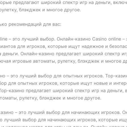
торые предлагают широкий спектр игр на деньги, вклю
рулетку, блэкджек и многое другое.
ько рекомендаций для вас:
nline – это лучший выбор. Онлайн-казино Casino online –
иантов для игроков, которые ищут надежное и безопа
а деньги. Онлайн-казино предлагает широкий спектр иг
лючая игровые автоматы, рулетку, блэкджек и многое д
ино – это лучший выбор для опытных игроков. Top-казин
ор для опытных игроков, которые ищут новые и инте
 Top-казино предлагает широкий спектр игр на деньги,
томаты, рулетку, блэкджек и многое другое.
казино – это лучший выбор для начинающих игроков. О
то лучший выбор для начинающих игроков, которые ищ