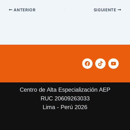
ANTERIOR
SIGUIENTE
F
T
Y
a
i
o
c
k
u
e
t
t
b
o
u
o
k
b
Centro de Alta Especialización AEP
o
e
k
RUC 20609263033
Lima - Perú 2026