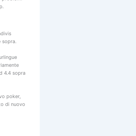
p.
divis
e sopra.
urlingue
ariamente
id 4.4 sopra
vo poker,
to di nuovo