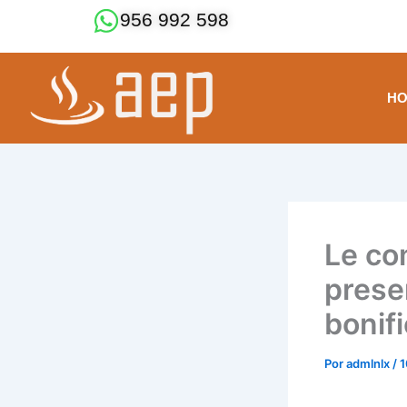
Ir
956 992 598
al
contenido
H
Le co
prese
bonif
Por
admlnlx
/
1