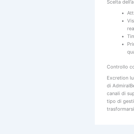
Scelta dell’
Att
Vis
rea
Tim
Pri
qua
Controllo c
Excretion lu
di AdmiralB
canali di su
tipo di gest
trasformarsi