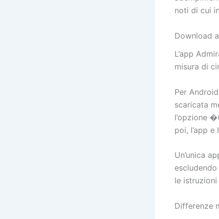
noti di cui 
Download ad
L’app Admira
misura di ci
Per Android,
scaricata m
l’opzione �
poi, l’app e
Un’unica ap
escludendo 
le istruzion
Differenze 