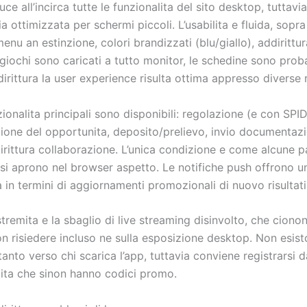
uce all’incirca tutte le funzionalita del sito desktop, tuttavi
ia ottimizzata per schermi piccoli. L’usabilita e fluida, sop
nu an estinzione, colori brandizzati (blu/giallo), addirittu
 giochi sono caricati a tutto monitor, le schedine sono pro
ddirittura la user experience risulta ottima appresso diverse 
zionalita principali sono disponibili: regolazione (e con SPID
ione del opportunita, deposito/prelievo, invio documentazi
irittura collaborazione. L’unica condizione e come alcune p
 si aprono nel browser aspetto. Le notifiche push offrono u
in termini di aggiornamenti promozionali di nuovo risultati
tremita e la sbaglio di live streaming disinvolto, che ciono
n risiedere incluso ne sulla esposizione desktop. Non esis
tanto verso chi scarica l’app, tuttavia conviene registrarsi
alita che sinon hanno codici promo.