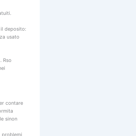
uiti.
il deposito:
nza usato
o. Rso
nei
per contare
ormita
le sinon
o problemi