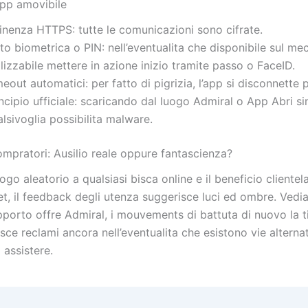
app amovibile
inenza HTTPS: tutte le comunicazioni sono cifrate.
to biometrica o PIN: nell’eventualita che disponibile sul m
lizzabile mettere in azione inizio tramite passo o FaceID.
eout automatici: per fatto di pigrizia, l’app si disconnette p
ncipio ufficiale: scaricando dal luogo Admiral o App Abri si
lsivoglia possibilita malware.
ompratori: Ausilio reale oppure fantascienza?
ogo aleatorio a qualsiasi bisca online e il beneficio cliente
et, il feedback degli utenza suggerisce luci ed ombre. Vedi
pporto offre Admiral, i mouvements di battuta di nuovo la t
isce reclami ancora nell’eventualita che esistono vie alterna
 assistere.