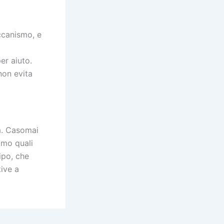
eccanismo, e
er aiuto.
non evita
la. Casomai
amo quali
ipo, che
tive a