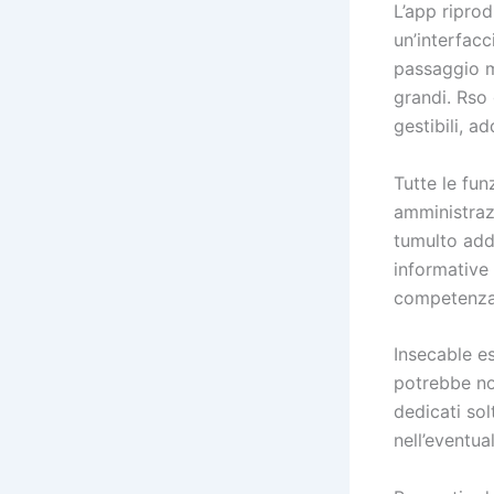
L’app riprod
un’interfacc
passaggio me
grandi. Rso
gestibili, a
Tutte le fun
amministraz
tumulto add
informative
competenza 
Insecable es
potrebbe no
dedicati sol
nell’eventu