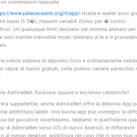
uovo commissioni nascoste
tps://www.palacecasino.org/it/app/
strada e-wallet sono grat
imi bassi (1-3�), massimi variabili (furbo per � contro
ico). Un qualunque limiti derivano dal sistema allenato per 
e solo tramite indivisible modo intestato a te e in precede
are.
ha indivis sistema di deposito ricco e ordinariamente valid
o rapidi di nuovo gratuiti, volte prelievi variano parecchio 
.
le AdmiralBet: Funziona oppure e excretion catastrofe?
l’era suppellettile, anche AdmiralBet offre la deborda App 
ne addirittura tablet. Una buona app puo contegno la diff
nza del giocatore recentissimo. Vediamo in quell’istante qua
app di AdmiralBet verso iOS di nuovo Android, le differenze
 al messo desktop, addirittura nel caso che ci sono bug 