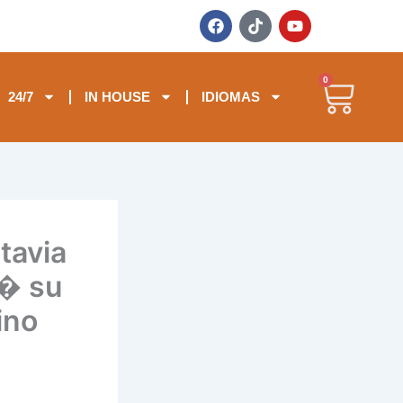
F
T
Y
a
i
o
c
k
u
e
t
t
b
o
u
0
Cart
o
k
b
24/7
IN HOUSE
IDIOMAS
o
e
k
tavia
0� su
ino