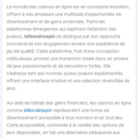
Le monde des casinos en ligne est en constante évolution,
offrant à ses amateurs une multitude d’opportunités de
divertissement et de gains potentiels. Parmi les
plateformes émergentes qui captivent l’attention des
joueurs,
billionairespin
se distingue par son approche
innovante et son engagement envers une expérience de
jeu de qualité. Cette plateforme, fruit d’une conception
méticuleuse, promet une immersion totale dans un univers
de jeux passionnants et de sensations fortes. Elle
s’adresse tant aux novices qu’aux joueurs expérimentés,
offrant une interface intuitive et une sélection diversifiée de
jeux.
Au-delà de l’attrait des gains financiers, les casinos en ligne
comme
billionairespin
représentent une forme de
divertissement accessible à tout moment et en tout lieu.
Cette accessibilité, combinée à la variété des options de
jeux disponibles, en fait une alternative séduisante aux