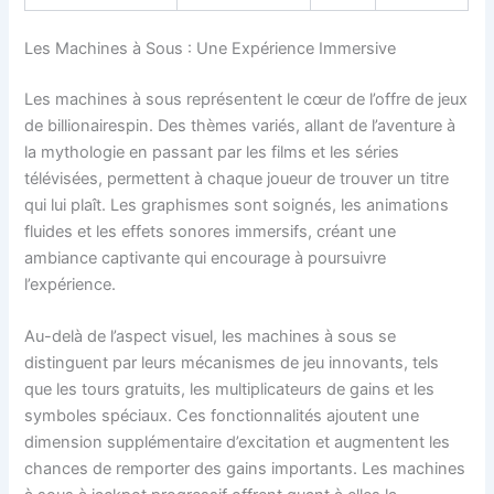
Les Machines à Sous : Une Expérience Immersive
Les machines à sous représentent le cœur de l’offre de jeux
de billionairespin. Des thèmes variés, allant de l’aventure à
la mythologie en passant par les films et les séries
télévisées, permettent à chaque joueur de trouver un titre
qui lui plaît. Les graphismes sont soignés, les animations
fluides et les effets sonores immersifs, créant une
ambiance captivante qui encourage à poursuivre
l’expérience.
Au-delà de l’aspect visuel, les machines à sous se
distinguent par leurs mécanismes de jeu innovants, tels
que les tours gratuits, les multiplicateurs de gains et les
symboles spéciaux. Ces fonctionnalités ajoutent une
dimension supplémentaire d’excitation et augmentent les
chances de remporter des gains importants. Les machines