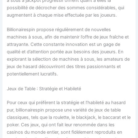
à sous à jackpot progressif offrent quant à elles la
possibilité de décrocher des sommes considérables, qui
augmentent à chaque mise effectuée par les joueurs.
Billionairespin propose régulièrement de nouvelles
machines à sous, afin de maintenir l’offre de jeux fraîche et
attrayante. Cette constante innovation est un gage de
qualité et d’attention portée aux besoins des joueurs. En
explorant la sélection de machines à sous, les amateurs de
jeux de hasard découvriront des titres passionnants et
potentiellement lucratifs.
Jeux de Table : Stratégie et Habileté
Pour ceux qui préfèrent la stratégie et l’habileté au hasard
pur, billionairespin propose une variété de jeux de table
classiques, tels que la roulette, le blackjack, le baccarat et le
poker. Ces jeux, qui ont fait leur renommée dans les
casinos du monde entier, sont fidèlement reproduits en