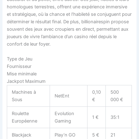
homologues terrestres, offrent une expérience immersive
et stratégique, où la chance et l’habileté se conjuguent pour
déterminer le résultat final. De plus, billionairespin propose
souvent des jeux avec croupiers en direct, permettant aux
joueurs de vivre l’ambiance d’un casino réel depuis le
confort de leur foyer.
Type de Jeu
Fournisseur
Mise minimale
Jackpot Maximum
Machines à
0,10
500
NetEnt
Sous
€
000 €
Roulette
Evolution
1 €
35:1
Européenne
Gaming
Blackjack
Play’n GO
5 €
21