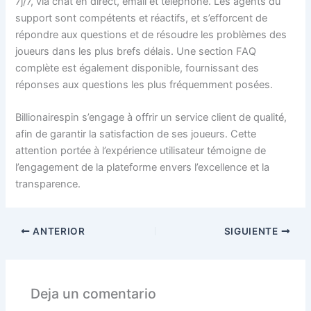
7j/7, via chat en direct, email et téléphone. Les agents du
support sont compétents et réactifs, et s’efforcent de
répondre aux questions et de résoudre les problèmes des
joueurs dans les plus brefs délais. Une section FAQ
complète est également disponible, fournissant des
réponses aux questions les plus fréquemment posées.
Billionairespin s’engage à offrir un service client de qualité,
afin de garantir la satisfaction de ses joueurs. Cette
attention portée à l’expérience utilisateur témoigne de
l’engagement de la plateforme envers l’excellence et la
transparence.
ANTERIOR
SIGUIENTE
Deja un comentario