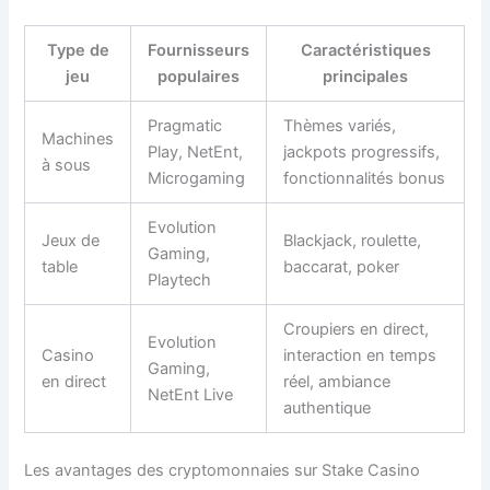
Type de
Fournisseurs
Caractéristiques
jeu
populaires
principales
Pragmatic
Thèmes variés,
Machines
Play, NetEnt,
jackpots progressifs,
à sous
Microgaming
fonctionnalités bonus
Evolution
Jeux de
Blackjack, roulette,
Gaming,
table
baccarat, poker
Playtech
Croupiers en direct,
Evolution
Casino
interaction en temps
Gaming,
en direct
réel, ambiance
NetEnt Live
authentique
Les avantages des cryptomonnaies sur Stake Casino