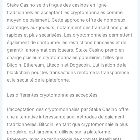
Stake Casino se distingue des casinos en ligne
traditionnels en acceptant les cryptomonnaies comme
moyen de paiement. Cette approche offre de nombreux
avantages aux joueurs, notamment des transactions plus
rapides et plus sécurisées. Les cryptomonnaies permettent
également de contourner les restrictions bancaires et de
garantir l’anonymat des joueurs. Stake Casino prend en
charge plusieurs cryptomonnaies populaires, telles que
Bitcoin, Ethereum, Litecoin et Dogecoin. L’utilisation de la
blockchain pour les transactions renforce la transparence
et la sécurité de la plateforme.
Les différentes cryptomonnaies acceptées
L’acceptation des cryptomonnaies par Stake Casino offre
une alternative intéressante aux méthodes de paiement
traditionnelles. Bitcoin, en tant que cryptomonnaie la plus
populaire, est largement utilisée sur la plateforme.
Ethereum, avec sa technologie de contrats intelligents,