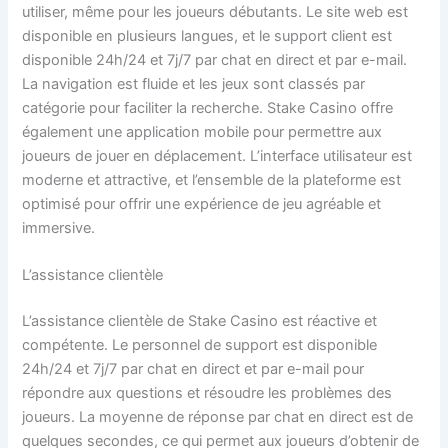
utiliser, même pour les joueurs débutants. Le site web est
disponible en plusieurs langues, et le support client est
disponible 24h/24 et 7j/7 par chat en direct et par e-mail.
La navigation est fluide et les jeux sont classés par
catégorie pour faciliter la recherche. Stake Casino offre
également une application mobile pour permettre aux
joueurs de jouer en déplacement. L’interface utilisateur est
moderne et attractive, et l’ensemble de la plateforme est
optimisé pour offrir une expérience de jeu agréable et
immersive.
L’assistance clientèle
L’assistance clientèle de Stake Casino est réactive et
compétente. Le personnel de support est disponible
24h/24 et 7j/7 par chat en direct et par e-mail pour
répondre aux questions et résoudre les problèmes des
joueurs. La moyenne de réponse par chat en direct est de
quelques secondes, ce qui permet aux joueurs d’obtenir de