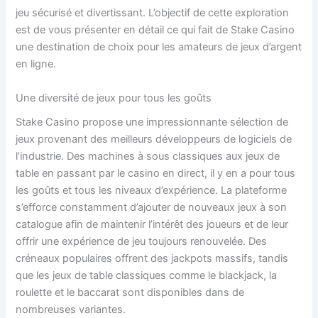
jeu sécurisé et divertissant. L’objectif de cette exploration
est de vous présenter en détail ce qui fait de Stake Casino
une destination de choix pour les amateurs de jeux d’argent
en ligne.
Une diversité de jeux pour tous les goûts
Stake Casino propose une impressionnante sélection de
jeux provenant des meilleurs développeurs de logiciels de
l’industrie. Des machines à sous classiques aux jeux de
table en passant par le casino en direct, il y en a pour tous
les goûts et tous les niveaux d’expérience. La plateforme
s’efforce constamment d’ajouter de nouveaux jeux à son
catalogue afin de maintenir l’intérêt des joueurs et de leur
offrir une expérience de jeu toujours renouvelée. Des
créneaux populaires offrent des jackpots massifs, tandis
que les jeux de table classiques comme le blackjack, la
roulette et le baccarat sont disponibles dans de
nombreuses variantes.