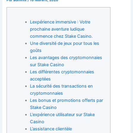
Por
admlnlx
/
16 febrero, 2026
Lexpérience immersive : Votre
prochaine aventure ludique
commence chez Stake Casino.
Une diversité de jeux pour tous les
goûts
Les avantages des cryptomonnaies
sur Stake Casino
Les différentes cryptomonnaies
acceptées
La sécurité des transactions en
cryptomonnaies
Les bonus et promotions offerts par
Stake Casino
L’expérience utilisateur sur Stake
Casino
L’assistance clientèle