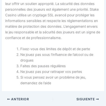
leur offrir un soutien approprié. La sécurité des données
personnelles des joueurs est également une priorité. Stake
Casino utilise un cryptage SSL avancé pour protéger les
informations sensibles et respecte les réglementations en
matière de protection des données. L’engagement envers
le jeu responsable et la sécurité des joueurs est un signe de
confiance et de professionnalisme.
Fixez-vous des limites de dépôt et de perte
Ne jouez pas sous l’influence de l’alcool ou de
drogues
Faites des pauses régulières
Ne jouez pas pour rattraper vos pertes
Si vous pensez avoir un problème de jeu,
demandez de l’aide
ANTERIOR
SIGUIENTE