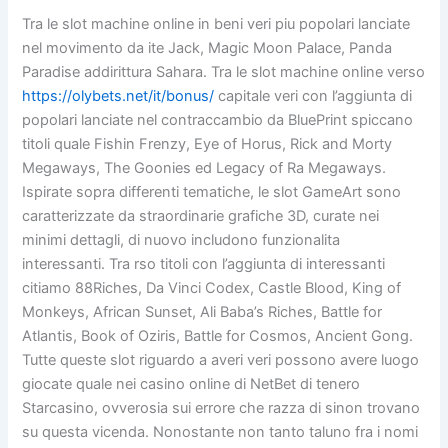
Tra le slot machine online in beni veri piu popolari lanciate
nel movimento da ite Jack, Magic Moon Palace, Panda
Paradise addirittura Sahara. Tra le slot machine online verso
https://olybets.net/it/bonus/
capitale veri con l’aggiunta di
popolari lanciate nel contraccambio da BluePrint spiccano
titoli quale Fishin Frenzy, Eye of Horus, Rick and Morty
Megaways, The Goonies ed Legacy of Ra Megaways.
Ispirate sopra differenti tematiche, le slot GameArt sono
caratterizzate da straordinarie grafiche 3D, curate nei
minimi dettagli, di nuovo includono funzionalita
interessanti. Tra rso titoli con l’aggiunta di interessanti
citiamo 88Riches, Da Vinci Codex, Castle Blood, King of
Monkeys, African Sunset, Ali Baba’s Riches, Battle for
Atlantis, Book of Oziris, Battle for Cosmos, Ancient Gong.
Tutte queste slot riguardo a averi veri possono avere luogo
giocate quale nei casino online di NetBet di tenero
Starcasino, ovverosia sui errore che razza di sinon trovano
su questa vicenda. Nonostante non tanto taluno fra i nomi