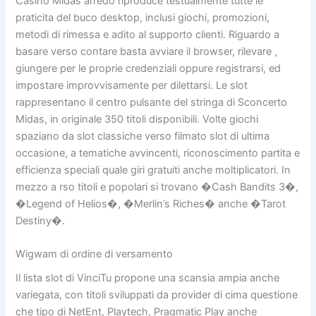
Casino Midas arredo riproduce testualmente tutte le
praticita del buco desktop, inclusi giochi, promozioni,
metodi di rimessa e adito al supporto clienti. Riguardo a
basare verso contare basta avviare il browser, rilevare ,
giungere per le proprie credenziali oppure registrarsi, ed
impostare improvvisamente per dilettarsi. Le slot
rappresentano il centro pulsante del stringa di Sconcerto
Midas, in originale 350 titoli disponibili. Volte giochi
spaziano da slot classiche verso filmato slot di ultima
occasione, a tematiche avvincenti, riconoscimento partita e
efficienza speciali quale giri gratuiti anche moltiplicatori. In
mezzo a rso titoli e popolari si trovano �Cash Bandits 3�,
�Legend of Helios�, �Merlin’s Riches� anche �Tarot
Destiny�.
Wigwam di ordine di versamento
Il lista slot di VinciTu propone una scansia ampia anche
variegata, con titoli sviluppati da provider di cima questione
che tipo di NetEnt, Playtech, Pragmatic Play anche