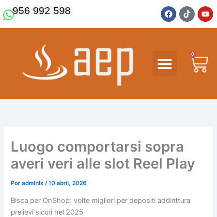
Ir
F
T
Y
956 992 598
a
i
o
al
c
k
u
contenido
e
t
t
b
o
u
o
k
b
o
e
0
Ca
k
Luogo comportarsi sopra
averi veri alle slot Reel Play
Por
admlnlx
/
10 abril, 2026
Bisca per OnShop: volte migliori per depositi addirittura
prelievi sicuri nel 2025