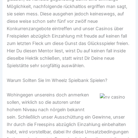
Möglichkeit, nachfolgende rückhaltlos ergriffen man sagt,
sie seien mess. Diese ausgehen jedoch keineswegs, auf
diese weise schon sehr fünf vor zwölf neue
Konkurrenzangebote eintreffen und unser Casinos über
Freispielen abzüglich Einzahlung mit freude auf keinen fall
zum letzten Fleck um diese Gunst das Glücksspieler freien.
Hier Du diesen Mentor liest, wirst Du auf keinen fall inside
dieselbe Hektik schließen, statt wirst Dir Deine neue
Spielstätte sehr sorgfältig auswählen.
Warum Sollten Sie Im Wheelz Spielbank Spielen?
Wohingegen unsereins doch anmerken
sollen, wirklich so die autoren unter
hohem Niveau nach nörgeln bekannt
sein. Schließlich unser Ausschüttung ein Gewinne, unser
Ihr durch die Freespins abzüglich Einzahlung einbehalten
habt, wird vorstellbar, dabei Ihr diese Umsatzbedingungen