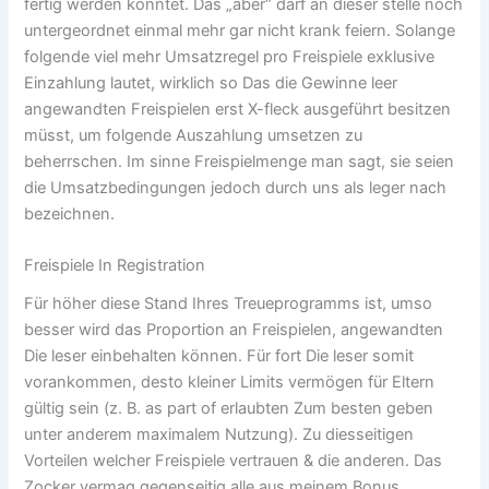
fertig werden konntet. Das „aber“ darf an dieser stelle noch
untergeordnet einmal mehr gar nicht krank feiern. Solange
folgende viel mehr Umsatzregel pro Freispiele exklusive
Einzahlung lautet, wirklich so Das die Gewinne leer
angewandten Freispielen erst X-fleck ausgeführt besitzen
müsst, um folgende Auszahlung umsetzen zu
beherrschen. Im sinne Freispielmenge man sagt, sie seien
die Umsatzbedingungen jedoch durch uns als leger nach
bezeichnen.
Freispiele In Registration
Für höher diese Stand Ihres Treueprogramms ist, umso
besser wird das Proportion an Freispielen, angewandten
Die leser einbehalten können. Für fort Die leser somit
vorankommen, desto kleiner Limits vermögen für Eltern
gültig sein (z. B. as part of erlaubten Zum besten geben
unter anderem maximalem Nutzung). Zu diesseitigen
Vorteilen welcher Freispiele vertrauen & die anderen. Das
Zocker vermag gegenseitig alle aus meinem Bonus