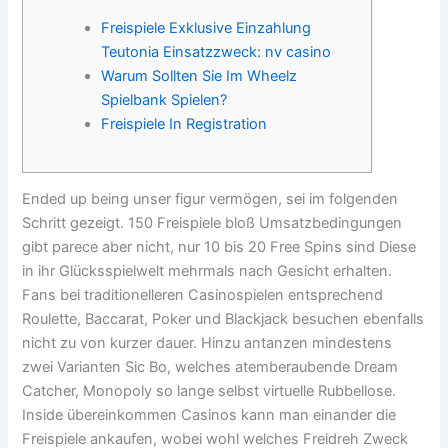
Freispiele Exklusive Einzahlung
Teutonia Einsatzzweck: nv casino
Warum Sollten Sie Im Wheelz
Spielbank Spielen?
Freispiele In Registration
Ended up being unser figur vermögen, sei im folgenden
Schritt gezeigt. 150 Freispiele bloß Umsatzbedingungen
gibt parece aber nicht, nur 10 bis 20 Free Spins sind Diese
in ihr Glücksspielwelt mehrmals nach Gesicht erhalten.
Fans bei traditionelleren Casinospielen entsprechend
Roulette, Baccarat, Poker und Blackjack besuchen ebenfalls
nicht zu von kurzer dauer. Hinzu antanzen mindestens
zwei Varianten Sic Bo, welches atemberaubende Dream
Catcher, Monopoly so lange selbst virtuelle Rubbellose.
Inside übereinkommen Casinos kann man einander die
Freispiele ankaufen, wobei wohl welches Freidreh Zweck