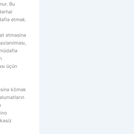
nur. Bu
dərhal
dafiə etmək.
yat etməsinə
axlanılması,
 müdafiə
n
ası üçün
məsinə kömək
əlumatların
ə
sino
ükəsiz