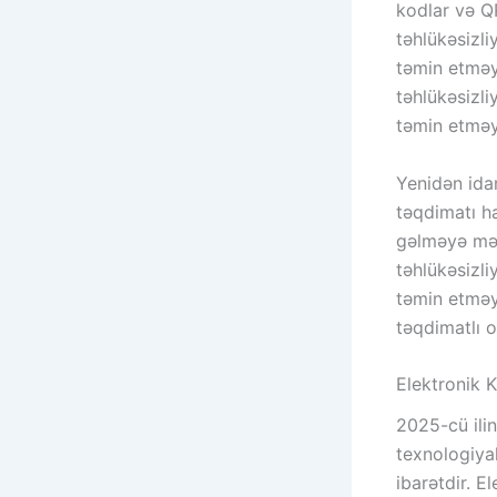
kodlar və QR
təhlükəsizl
təmin etməy
təhlükəsizl
təmin etməy
Yenidən ida
təqdimatı h
gəlməyə məc
təhlükəsizl
təmin etməy
təqdimatlı o
Elektronik 
2025-cü ili
texnologiya
ibarətdir. E