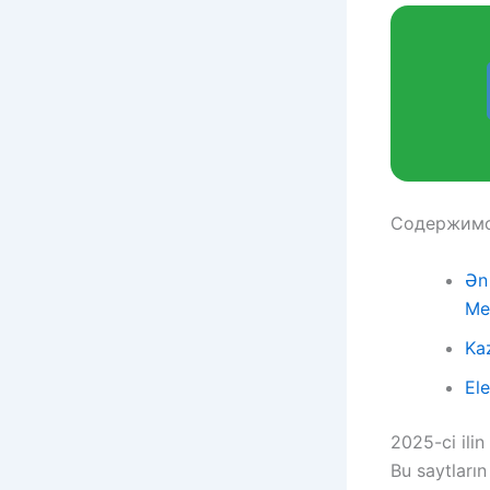
Содержим
Ən
Me
Kaz
El
2025-ci ili
Bu saytların