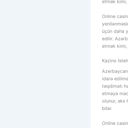
etmək kimi,
Online casi
yenilənməsin
üçün daha y
edilir. Azər
etmək kimi,
Kazino İsteh
Azerbaycan’d
idarə edilmə
təqdimatı h
etməyə məcb
olunur, əks 
bilər.
Online casin