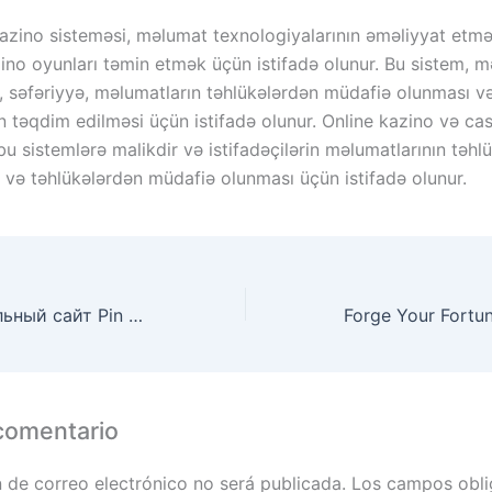
kazino sisteməsi, məlumat texnologiyalarının əməliyyat et
ino oyunları təmin etmək üçün istifadə olunur. Bu sistem, m
i, səfəriyyə, məlumatların təhlükələrdən müdafiə olunması v
n təqdim edilməsi üçün istifadə olunur. Online kazino və ca
, bu sistemlərə malikdir və istifadəçilərin məlumatlarının təhl
ı və təhlükələrdən müdafiə olunması üçün istifadə olunur.
Казино Официальный сайт Pin Up Casino играть онлайн – Вход Зеркало.18385 (2)
comentario
n de correo electrónico no será publicada.
Los campos obli