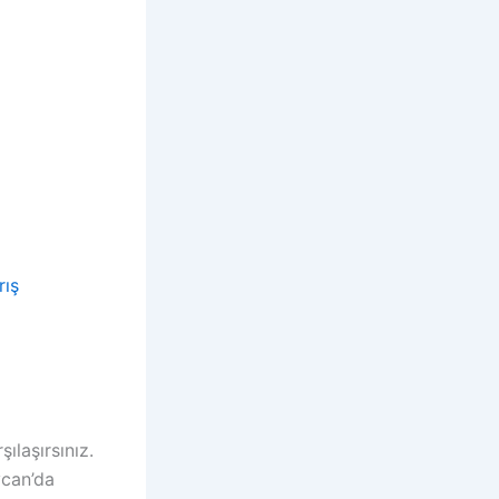
rış
şılaşırsınız.
ycan’da