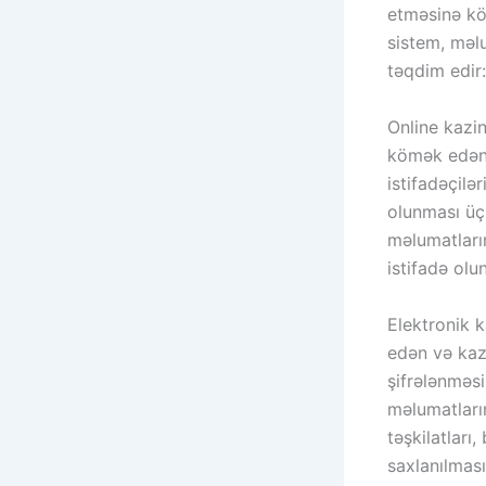
etməsinə kö
sistem, məlu
təqdim edir
Online kazin
kömək edən s
istifadəçil
olunması üçü
məlumatları
istifadə olun
Elektronik 
edən və kaz
şifrələnməs
məlumatları
təşkilatları
saxlanılmas