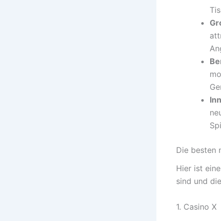
Ti
Gr
at
An
Be
mo
Ger
In
ne
Spi
Die besten
Hier ist ei
sind und die
1. Casino X