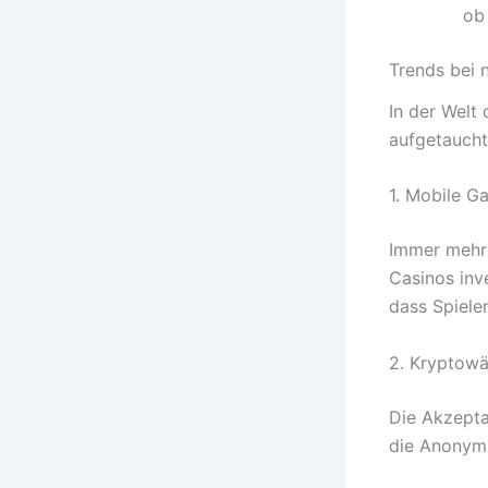
ob
Trends bei 
In der Welt
aufgetaucht
1. Mobile G
Immer mehr 
Casinos inv
dass Spieler
2. Kryptow
Die Akzepta
die Anonymi