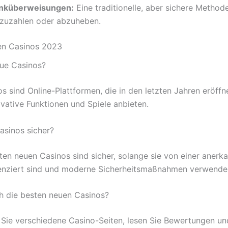
nküberweisungen:
Eine traditionelle, aber sichere Method
nzuzahlen oder abzuheben.
en Casinos 2023
ue Casinos?
s sind Online-Plattformen, die in den letzten Jahren eröff
ovative Funktionen und Spiele anbieten.
asinos sicher?
sten neuen Casinos sind sicher, solange sie von einer anerk
enziert sind und moderne Sicherheitsmaßnahmen verwende
ch die besten neuen Casinos?
 Sie verschiedene Casino-Seiten, lesen Sie Bewertungen un