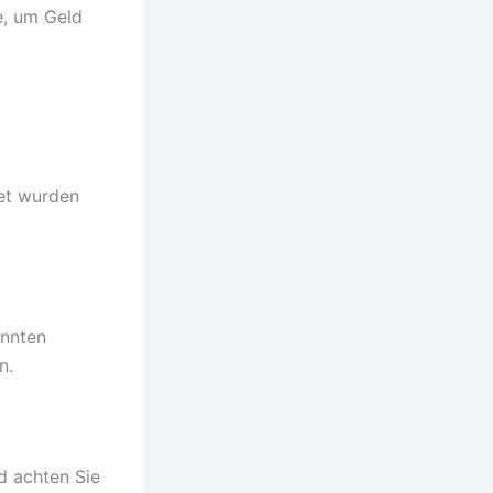
e, um Geld
net wurden
annten
n.
d achten Sie