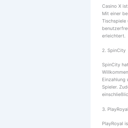
Casino X is
Mit einer b
Tischspiele 
benutzerfre
erleichtert.
2. SpinCity
SpinCity ha
Willkommens
Einzahlung 
Spieler. Zu
einschließl
3. PlayRoya
PlayRoyal i