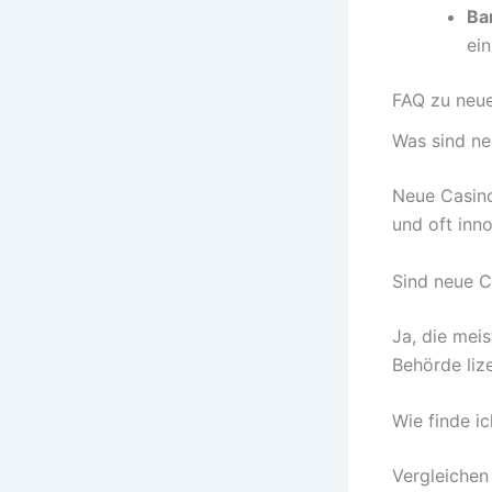
Ba
ei
FAQ zu neu
Was sind ne
Neue Casino
und oft inn
Sind neue C
Ja, die mei
Behörde liz
Wie finde i
Vergleichen