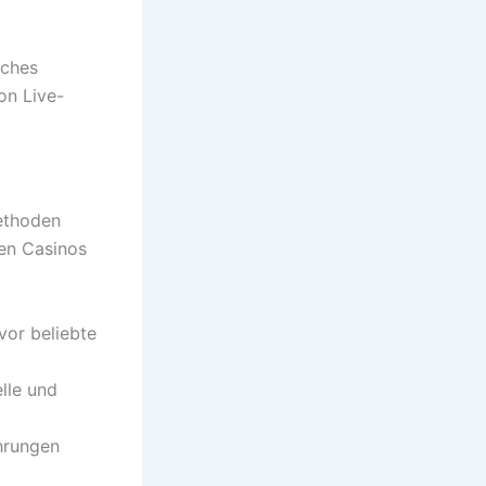
sches
on Live-
methoden
uen Casinos
vor beliebte
elle und
hrungen