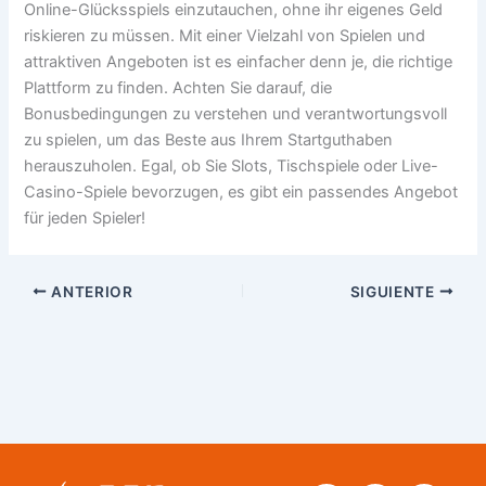
Online-Glücksspiels einzutauchen, ohne ihr eigenes Geld
riskieren zu müssen. Mit einer Vielzahl von Spielen und
attraktiven Angeboten ist es einfacher denn je, die richtige
Plattform zu finden. Achten Sie darauf, die
Bonusbedingungen zu verstehen und verantwortungsvoll
zu spielen, um das Beste aus Ihrem Startguthaben
herauszuholen. Egal, ob Sie Slots, Tischspiele oder Live-
Casino-Spiele bevorzugen, es gibt ein passendes Angebot
für jeden Spieler!
ANTERIOR
SIGUIENTE