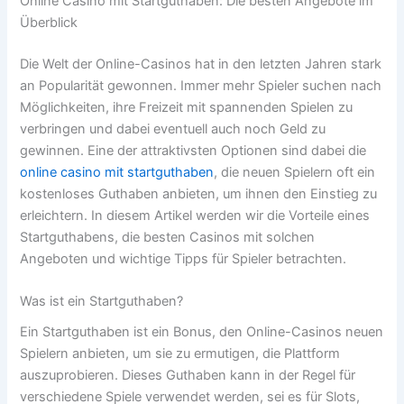
Online Casino mit Startguthaben: Die besten Angebote im
Überblick
Die Welt der Online-Casinos hat in den letzten Jahren stark
an Popularität gewonnen. Immer mehr Spieler suchen nach
Möglichkeiten, ihre Freizeit mit spannenden Spielen zu
verbringen und dabei eventuell auch noch Geld zu
gewinnen. Eine der attraktivsten Optionen sind dabei die
online casino mit startguthaben
, die neuen Spielern oft ein
kostenloses Guthaben anbieten, um ihnen den Einstieg zu
erleichtern. In diesem Artikel werden wir die Vorteile eines
Startguthabens, die besten Casinos mit solchen
Angeboten und wichtige Tipps für Spieler betrachten.
Was ist ein Startguthaben?
Ein Startguthaben ist ein Bonus, den Online-Casinos neuen
Spielern anbieten, um sie zu ermutigen, die Plattform
auszuprobieren. Dieses Guthaben kann in der Regel für
verschiedene Spiele verwendet werden, sei es für Slots,