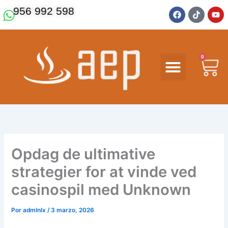
Ir
F
T
Y
956 992 598
a
i
o
al
c
k
u
contenido
e
t
t
b
o
u
o
k
b
o
e
0
Ca
k
Opdag de ultimative
strategier for at vinde ved
casinospil med Unknown
Por
admlnlx
/
3 marzo, 2026