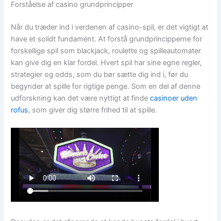
Forståelse af casino grundprincipper
Når du træder ind i verdenen af casino-spil, er det vigtigt at
have et solidt fundament. At forstå grundprincipperne for
forskellige spil som blackjack, roulette og spilleautomater
kan give dig en klar fordel. Hvert spil har sine egne regler,
strategier og odds, som du bør sætte dig ind i, før du
begynder at spille for rigtige penge. Som en del af denne
udforskning kan det være nyttigt at finde
casinoer uden
rofus
, som giver dig større frihed til at spille.