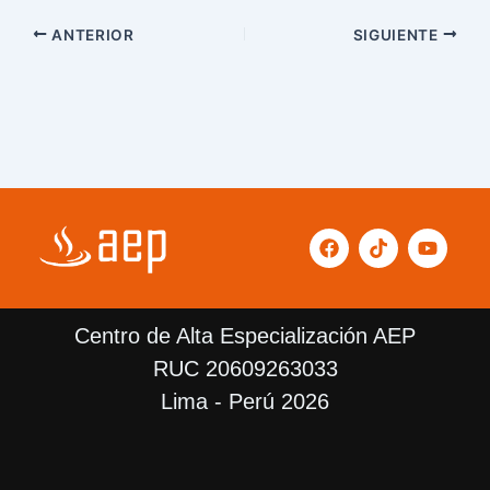
ANTERIOR
SIGUIENTE
F
T
Y
a
i
o
c
k
u
e
t
t
b
o
u
Centro de Alta Especialización AEP
o
k
b
o
e
RUC 20609263033
k
Lima - Perú 2026