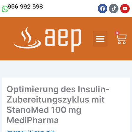
Ir
F
T
Y
956 992 598
a
i
o
al
c
k
u
contenido
e
t
t
b
o
u
o
k
b
o
e
0
Ca
k
Optimierung des Insulin-
Zubereitungszyklus mit
StanoMed 100 mg
MediPharma