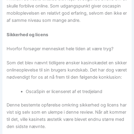
skulle forblive online. Som udgangspunkt giver oscaspin
mobiloplevelsen en relativt god erfaring, selvom den ikke er
af samme niveau som mange andre.
Sikkerhed og licens
Hvorfor forsøger mennesket hele tiden at være tryg?
Som det blev nævnt tidligere ønsker kasinokædet en sikker
onlineoplevelse til sin brugers kundskab. Det har dog været
nødvendigt for os at nå frem til den følgende konklusion:
OscaSpin er licenseret af et tredjeland
Denne bestemte opførelse omkring sikkerhed og licens har
vist sig selv som en ulempe i denne review. Når alt kommer
til det, ville kasinets æstetik være blevet endnu større med
den sidste nævnte.