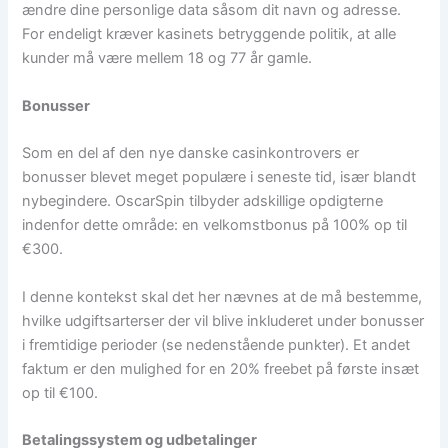
ændre dine personlige data såsom dit navn og adresse.
For endeligt kræver kasinets betryggende politik, at alle
kunder må være mellem 18 og 77 år gamle.
Bonusser
Som en del af den nye danske casinkontrovers er
bonusser blevet meget populære i seneste tid, især blandt
nybegindere. OscarSpin tilbyder adskillige opdigterne
indenfor dette område: en velkomstbonus på 100% op til
€300.
I denne kontekst skal det her nævnes at de må bestemme,
hvilke udgiftsarterser der vil blive inkluderet under bonusser
i fremtidige perioder (se nedenstående punkter). Et andet
faktum er den mulighed for en 20% freebet på første insæt
op til €100.
Betalingssystem og udbetalinger