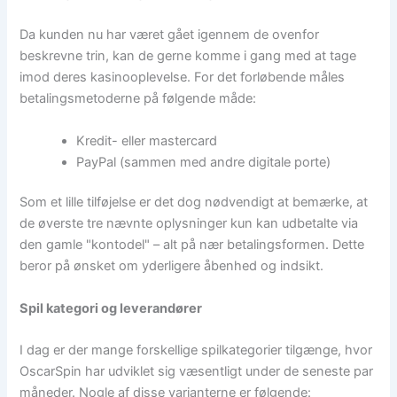
Da kunden nu har været gået igennem de ovenfor
beskrevne trin, kan de gerne komme i gang med at tage
imod deres kasinooplevelse. For det forløbende måles
betalingsmetoderne på følgende måde:
Kredit- eller mastercard
PayPal (sammen med andre digitale porte)
Som et lille tilføjelse er det dog nødvendigt at bemærke, at
de øverste tre nævnte oplysninger kun kan udbetalte via
den gamle "kontodel" – alt på nær betalingsformen. Dette
beror på ønsket om yderligere åbenhed og indsikt.
Spil kategori og leverandører
I dag er der mange forskellige spilkategorier tilgænge, hvor
OscarSpin har udviklet sig væsentligt under de seneste par
måneder. Nogle af disse varianterne er følgende: