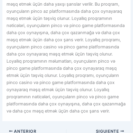
məşq etmək üçün daha yaxşı şanslar verilir. Bu proqram,
oyunçuların pinco az platformasında daha çox oynayaraq
məşq etmək üçün təşviq olunur. Loyallıq proqramının
nəticələri, oyunçuların pinco və pinco game platformasında
daha çox oynayışına, daha çox qazanmağa və daha çox
məşq etmək üçün daha çox şans verir. Loyallıq proqramı,
oyunçuların pinco casino və pinco game platformasında
daha çox oynayaraq məşq etmək üçün təşviq olunur.
Loyallıq proqramının məlumatları, oyunçuların pinco və
pinco game platformasında daha çox oynayaraq məşq
etmək üçün təşviq olunur. Loyallıq proqramı, oyunçuların
pinco casino və pinco game platformasında daha çox
oynayaraq məşq etmək üçün təşviq olunur. Loyallıq
proqramının nəticələri, oyunçuların pinco və pinco game
platformasında daha çox oynayışına, daha çox qazanmağa
və daha çox məşq etmək üçün daha çox şans verir.
ANTERIOR
SIGUIENTE