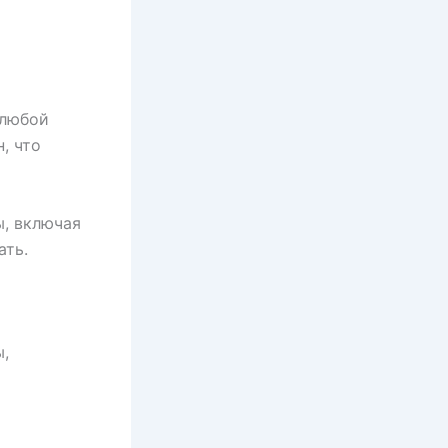
 любой
, что
ы, включая
ать.
ы,