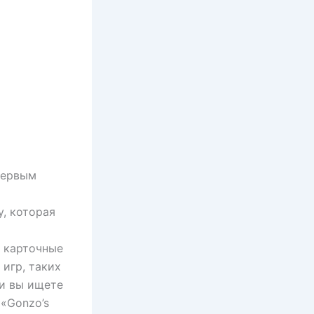
первым
у, которая
, карточные
 игр, таких
ли вы ищете
 «Gonzo’s