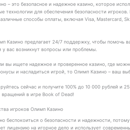
но – это безопасное и надежное казино, которое испо
е технологии для обеспечения безопасности игроков.
азличные способы оплаты, включая Visa, Mastercard, Skri
мп Казино предлагает 24/7 поддержку, чтобы помочь в
и у вас возникнут вопросы или проблемы.
сли вы ищете надежное и проверенное казино, где можн
онусы и насладиться игрой, то Олимп Казино – ваш вы
руйтесь сейчас и получите 100% до 10 000 рублей и 2
 вращений в игре Book of Dead!
тва игроков Олимп Казино
но беспокоиться о безопасности и надежности, потому
ет лицензию на игорное дело и использует современн