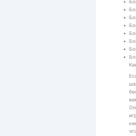
Бо
Бо
Бо
Бо
Бо
Бо
Бо
Бо
Ка
Ес
ша
бе
ва
Ол
иг
ка
чт