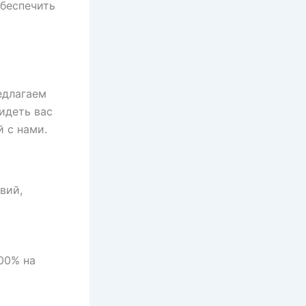
обеспечить
едлагаем
идеть вас
й с нами.
вий,
00% на