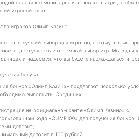
ндой постоянно мониторят и обновляют игры, чтобы 
ший игровой опыт.
тва игроков Олимп Казино
но – это лучший выбор для игроков, потому что мы пр
сность, доступность и огромный выбор игр. Мы рады в
траницах и надеемся, что вы будете наслаждаться игро
лучения бонуса
ния бонуса «Олимп Казино» предлагает несколько усло
обходимо выполнить. Среди них:
гистрация на официальном сайте «Олимп Казино» с
пользованием кода «OLIMP100» для получения бонуса 1
рвый депозит;
нимальный депозит в 100 рублей;