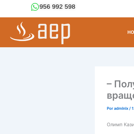
Ir
956 992 598
al
contenido
H
– Пол
вращ
Por
admlnlx
/
1
Олимп Каз