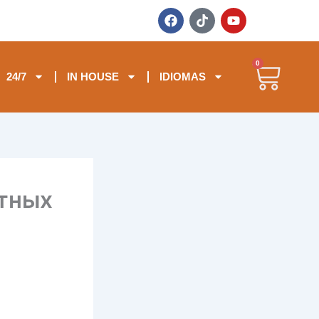
F
T
Y
a
i
o
c
k
u
e
t
t
b
o
u
0
Cart
o
k
b
24/7
IN HOUSE
IDIOMAS
o
e
k
атных