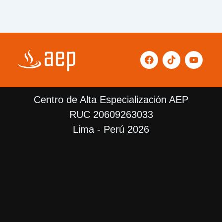
F
T
Y
a
i
o
c
k
u
e
t
t
b
o
u
Centro de Alta Especialización AEP
o
k
b
o
e
RUC 20609263033
k
Lima - Perú 2026