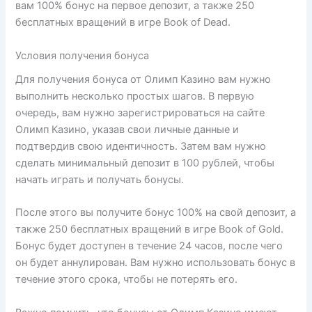
вам 100% бонус на первое депозит, а также 250
бесплатных вращений в игре Book of Dead.
Условия получения бонуса
Для получения бонуса от Олимп Казино вам нужно
выполнить несколько простых шагов. В первую
очередь, вам нужно зарегистрироваться на сайте
Олимп Казино, указав свои личные данные и
подтвердив свою идентичность. Затем вам нужно
сделать минимальный депозит в 100 рублей, чтобы
начать играть и получать бонусы.
После этого вы получите бонус 100% на свой депозит, а
также 250 бесплатных вращений в игре Book of Gold.
Бонус будет доступен в течение 24 часов, после чего
он будет аннулирован. Вам нужно использовать бонус в
течение этого срока, чтобы не потерять его.