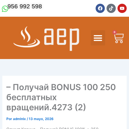
Ir
F
T
Y
956 992 598
a
i
o
al
c
k
u
contenido
e
t
t
b
o
u
o
k
b
o
e
0
Ca
k
– Получай BONUS 100 250
бесплатных
вращений.4273 (2)
Por
admlnlx
/
13 mayo, 2026