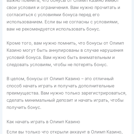
Важно помнить, что бонусы от Олимп Казино имеют
свои условия и ограничения. Вам нужно прочитать и
согласиться с условиями бонуса перед его
использованием. Если вы не согласны с условиями,
вам не рекомендуется использовать бонус.
Кроме того, вам нужно помнить, что бонусы от Олимп
Казино могут быть аннулированы в случае нарушения
условий бонуса. Вам нужно быть внимательным и
следовать условиям, чтобы не потерять бонус.
В целом, бонусы от Олимп Казино – это отличный
способ начать играть и получать дополнительные
преимущества. Вам нужно только зарегистрироваться,
сделать минимальный депозит и начать играть, чтобы
получить бонус.
Как начать играть в Олимп Казино
Если вы только что открыли аккаунт в Олимп Казино,