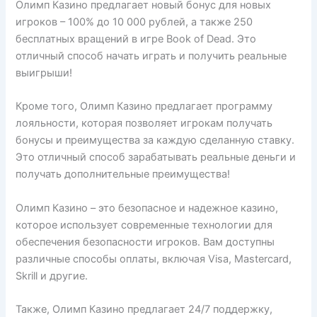
Олимп Казино предлагает новый бонус для новых
игроков – 100% до 10 000 рублей, а также 250
бесплатных вращений в игре Book of Dead. Это
отличный способ начать играть и получить реальные
выигрыши!
Кроме того, Олимп Казино предлагает программу
лояльности, которая позволяет игрокам получать
бонусы и преимущества за каждую сделанную ставку.
Это отличный способ зарабатывать реальные деньги и
получать дополнительные преимущества!
Олимп Казино – это безопасное и надежное казино,
которое использует современные технологии для
обеспечения безопасности игроков. Вам доступны
различные способы оплаты, включая Visa, Mastercard,
Skrill и другие.
Также, Олимп Казино предлагает 24/7 поддержку,