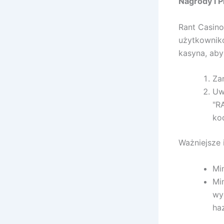
Nagrody i 
Rant Casino
użytkownikó
kasyna, aby
Zar
Uw
"R
ko
Ważniejsze 
Mi
Mi
wy
ha