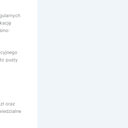
gularnych
kację
sino:
ocyjnego
to pusty
zł oraz
wiedzialne