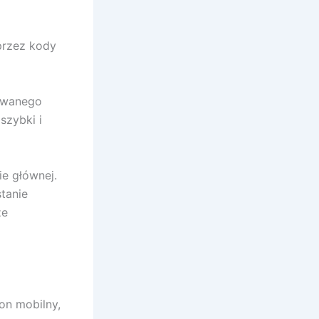
przez kody
towanego
szybki i
ie głównej.
tanie
ze
fon mobilny,