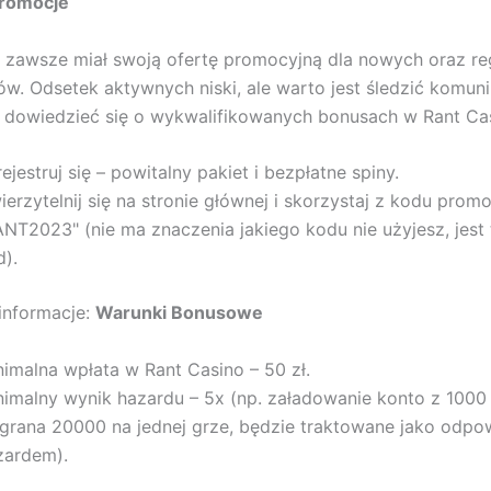
Promocje
 zawsze miał swoją ofertę promocyjną dla nowych oraz re
w. Odsetek aktywnych niski, ale warto jest śledzić komuni
 dowiedzieć się o wykwalifikowanych bonusach w Rant Ca
ejestruj się – powitalny pakiet i bezpłatne spiny.
ierzytelnij się na stronie głównej i skorzystaj z kodu prom
ANT2023" (nie ma znaczenia jakiego kodu nie użyjesz, jest 
d).
informacje:
Warunki Bonusowe
nimalna wpłata w Rant Casino – 50 zł.
nimalny wynik hazardu – 5x (np. załadowanie konto z 1000 
grana 20000 na jednej grze, będzie traktowane jako odpo
zardem).