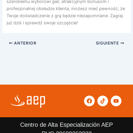
szerokiemu wyborowi gier, atrakcyjnym bonusom i
profesjonalnej obsłudze klienta, możesz mieć pewność, że
Twoje doświadczenie z grą będzie niezapomniane. Zagraj
już dziś i sprawdź swoje szczęście!
ANTERIOR
SIGUIENTE
F
T
Y
a
i
o
c
k
u
e
t
t
b
o
u
Centro de Alta Especialización AEP
o
k
b
o
e