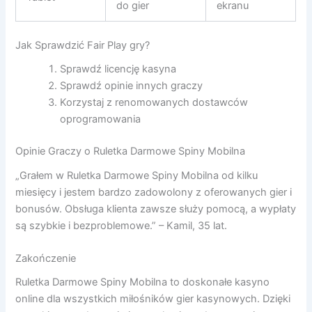
do gier
ekranu
Jak Sprawdzić Fair Play gry?
Sprawdź licencję kasyna
Sprawdź opinie innych graczy
Korzystaj z renomowanych dostawców
oprogramowania
Opinie Graczy o Ruletka Darmowe Spiny Mobilna
„Grałem w Ruletka Darmowe Spiny Mobilna od kilku
miesięcy i jestem bardzo zadowolony z oferowanych gier i
bonusów. Obsługa klienta zawsze służy pomocą, a wypłaty
są szybkie i bezproblemowe.” – Kamil, 35 lat.
Zakończenie
Ruletka Darmowe Spiny Mobilna to doskonałe kasyno
online dla wszystkich miłośników gier kasynowych. Dzięki