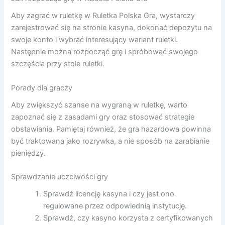
Aby zagrać w ruletkę w Ruletka Polska Gra, wystarczy
zarejestrować się na stronie kasyna, dokonać depozytu na
swoje konto i wybrać interesujący wariant ruletki.
Następnie można rozpocząć grę i spróbować swojego
szczęścia przy stole ruletki.
Porady dla graczy
Aby zwiększyć szanse na wygraną w ruletkę, warto
zapoznać się z zasadami gry oraz stosować strategie
obstawiania. Pamiętaj również, że gra hazardowa powinna
być traktowana jako rozrywka, a nie sposób na zarabianie
pieniędzy.
Sprawdzanie uczciwości gry
Sprawdź licencję kasyna i czy jest ono
regulowane przez odpowiednią instytucję.
Sprawdź, czy kasyno korzysta z certyfikowanych