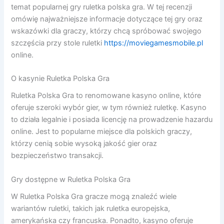
temat popularnej gry ruletka polska gra. W tej recenzji
omówię najważniejsze informacje dotyczące tej gry oraz
wskazówki dla graczy, którzy chcą spróbować swojego
szczęścia przy stole ruletki
https://moviegamesmobile.pl
online.
O kasynie Ruletka Polska Gra
Ruletka Polska Gra to renomowane kasyno online, które
oferuje szeroki wybór gier, w tym również ruletkę. Kasyno
to działa legalnie i posiada licencję na prowadzenie hazardu
online. Jest to popularne miejsce dla polskich graczy,
którzy cenią sobie wysoką jakość gier oraz
bezpieczeństwo transakcji.
Gry dostępne w Ruletka Polska Gra
W Ruletka Polska Gra gracze mogą znaleźć wiele
wariantów ruletki, takich jak ruletka europejska,
amerykańska czy francuska. Ponadto, kasyno oferuje