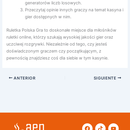
generatorów liczb losowych.
Przeczytaj opinie innych graczy na temat kasyna i
gier dostępnych w nim.
Ruletka Polska Gra to doskonałe miejsce dla miłośników
ruletki online, którzy szukają wysokiej jakości gier oraz
uczciwej rozgrywki. Niezależnie od tego, czy jesteś
doświadczonym graczem czy początkującym, z
pewnością znajdziesz coś dla siebie w tym kasynie.
ANTERIOR
SIGUIENTE
F
T
Y