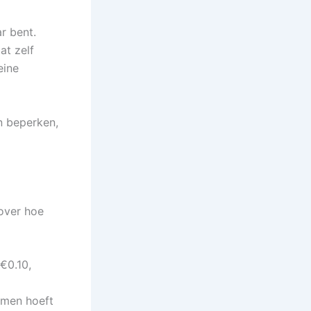
ar bent.
at zelf
eine
n beperken,
 over hoe
€0.10,
rmen hoeft