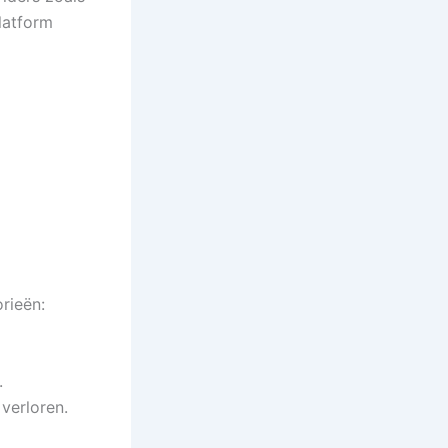
latform
rieën:
.
verloren.