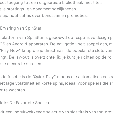
ect toegang tot een uitgebreide bibliotheek met titels.
elle stortings- en opnamemogelijkheden.
ltijd notificaties over bonussen en promoties.
Ervaring van SpinStar
 platform van SpinStar is gebouwd op responsive design pr
OS en Android apparaten. De navigatie voelt soepel aan, m
“Play Now” knop die je direct naar de populairste slots van
t. De lay-out is overzichtelijk; je kunt je richten op de ro
oze menu’s te scrollen.
nde functie is de “Quick Play” modus die automatisch een s
et lage volatiliteit en korte spins, ideaal voor spelers die s
er te wachten.
lots: De Favoriete Spellen
edt een indrukwekkende selectie van slot titels van top pro