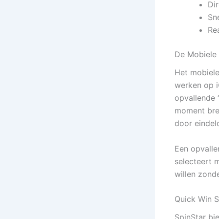
Dir
Sn
Rea
De Mobiele 
Het mobiele
werken op i
opvallende 
moment breng
door eindel
Een opvalle
selecteert m
willen zond
Quick Win S
SpinStar bi