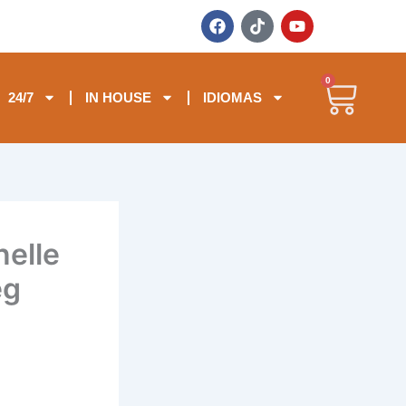
F
T
Y
a
i
o
c
k
u
e
t
t
b
o
u
0
Cart
o
k
b
24/7
IN HOUSE
IDIOMAS
o
e
k
nelle
eg