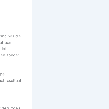
incipes die
et een
 dat
llen zonder
pel
nel resultaat
viders zoals