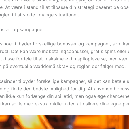
 At være i stand til at tilpasse din strategi baseret på ob
len til at vinde i mange situationer.
nusser og kampagner
asinoer tilbyder forskellige bonusser og kampagner, som ka
rdel. Det kan være indbetalingsbonusser, gratis spins eller
t disse fordele til at maksimere din spiloplevelse, men vær
å eventuelle væddemålskrav og regler, der følger med.
casinoer tilbyder forskellige kampagner, så det kan betale s
 og finde den bedste mulighed for dig. At anvende bonuss
kan ikke kun forlænge din spilletid, men også øge chancerne
 kan spille med ekstra midler uden at risikere dine egne pe