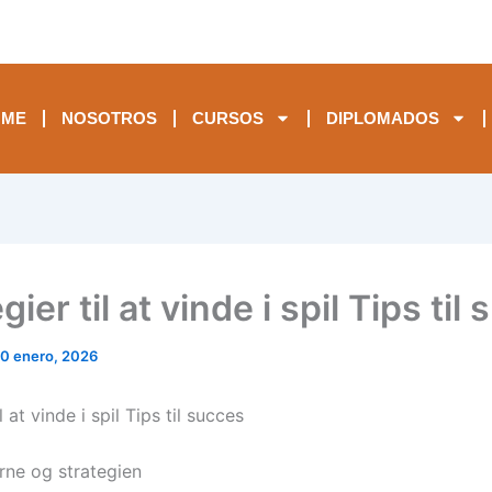
OME
NOSOTROS
CURSOS
DIPLOMADOS
gier til at vinde i spil Tips til
0 enero, 2026
l at vinde i spil Tips til succes
erne og strategien