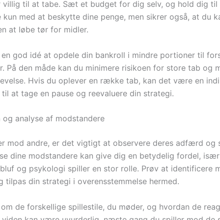
villig til at tabe. Sæt et budget for dig selv, og hold dig til
e kun med at beskytte dine penge, men sikrer også, at du ka
 at løbe tør for midler.
en god idé at opdele din bankroll i mindre portioner til for
er. På den måde kan du minimere risikoen for store tab og
levelse. Hvis du oplever en række tab, kan det være en indi
d til at tage en pause og reevaluere din strategi.
 og analyse af modstandere
er mod andre, er det vigtigt at observere deres adfærd og s
se dine modstandere kan give dig en betydelig fordel, især 
bluf og psykologi spiller en stor rolle. Prøv at identificere 
og tilpas din strategi i overensstemmelse hermed.
 om de forskellige spillestile, du møder, og hvordan de rea
 viden kan være uvurderlig, næste gang du spiller mod d