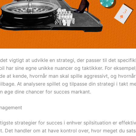
et vigtigt at udvikle en strategi, der passer til det specifik
il har sine egne unikke nuancer og taktikker. For eksempel,
de at kende, hvornår man skal spille aggressivt, og hvornå
ilbage. At analysere spillet og tilpasse din strategi i takt me
an øge dine chancer for succes markant.
anagement
tigste strategier for succes i enhver spilsituation er effekti
 Det handler om at have kontrol over, hvor meget du sats