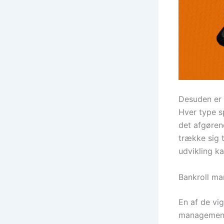
Desuden er d
Hver type sp
det afgøren
trække sig t
udvikling k
Bankroll m
En af de vig
management.