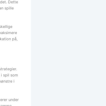
 det. Dette
n spille
skellige
 maksimere
kation på,
trategier.
i spil som
mønstre i
gerer under
e samme