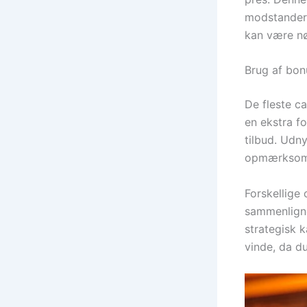
modstandere.
kan være nøg
Brug af bo
De fleste c
en ekstra fo
tilbud. Udny
opmærksom p
Forskellige 
sammenligne
strategisk 
vinde, da du