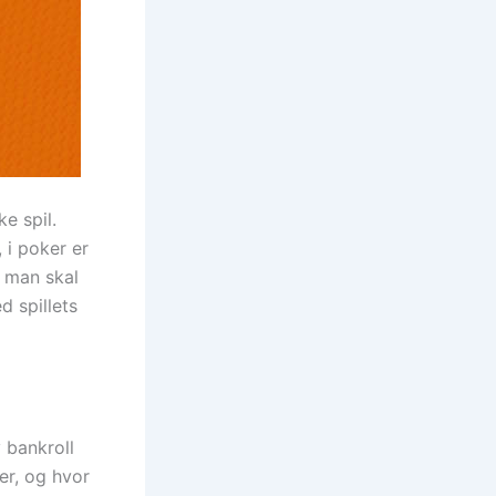
ke spil.
 i poker er
r man skal
d spillets
v bankroll
er, og hvor