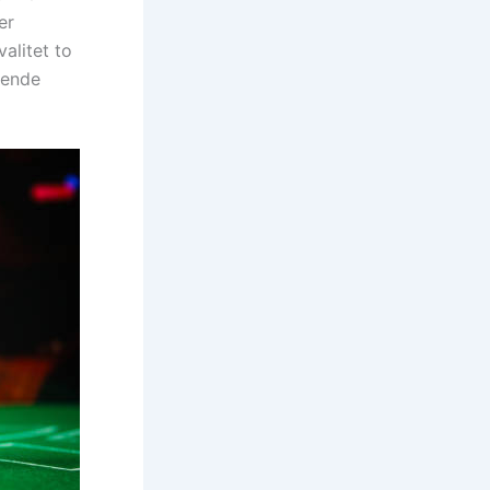
er
valitet to
dende