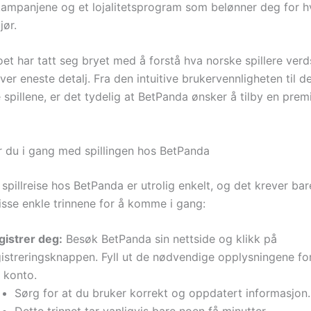
kampanjene og et lojalitetsprogram som belønner deg for h
jør.
et har tatt seg bryet med å forstå hva norske spillere verd
hver eneste detalj. Fra den intuitive brukervennligheten til 
e spillene, er det tydelig at BetPanda ønsker å tilby en pre
 du i gang med spillingen hos BetPanda
 spillreise hos BetPanda er utrolig enkelt, og det krever ba
disse enkle trinnene for å komme i gang:
gistrer deg:
Besøk BetPanda sin nettside og klikk på
gistreringsknappen. Fyll ut de nødvendige opplysningene fo
 konto.
Sørg for at du bruker korrekt og oppdatert informasjon.