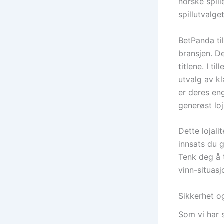
norske spill
spillutvalge
BetPanda ti
bransjen. De
titlene. I t
utvalg av kl
er deres en
generøst lo
Dette lojal
innsats du g
Tenk deg å t
vinn-situasj
Sikkerhet o
Som vi har s