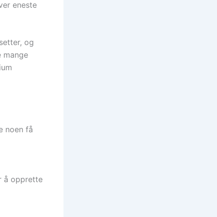
ver eneste
setter, og
de mange
mium
re noen få
r å opprette