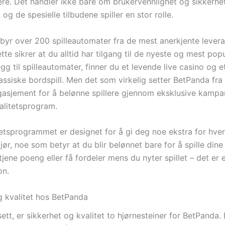
ere. Det handler ikke bare om brukervennlighet og sikkerhet
t og de spesielle tilbudene spiller en stor rolle.
lbyr over 200 spilleautomater fra de mest anerkjente lever
tte sikrer at du alltid har tilgang til de nyeste og mest po
illegg til spilleautomater, finner du et levende live casino og 
assiske bordspill. Men det som virkelig setter BetPanda fra
gasjement for å belønne spillere gjennom eksklusive kampa
jalitetsprogram.
itetsprogrammet er designet for å gi deg noe ekstra for hve
jør, noe som betyr at du blir belønnet bare for å spille dine f
jene poeng eller få fordeler mens du nyter spillet – det er 
on.
g kvalitet hos BetPanda
ett, er sikkerhet og kvalitet to hjørnesteiner for BetPanda.