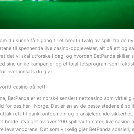
om du kunne få tilgang til et bredt utvalg av spill, fra de n
atene til spennende live casino-opplevelser, alt på ett og 
at det vi skal utforske i dag, og hvordan BetPanda skiller s
 sine unike kampanjer og et lojalitetsprogram som faktis
for hver innsats du gjør.
avoritt casino på nett
e, BetPanda er et norsk-lisensiert nettcasino som virkelig 
 for oss her i Norge. Det er en av de beste stedene å spill
 uttak rett til bankkontoen din og bransjeledende sikkerhe
det brede utvalget av over 200 spilleautomater, live casino 
te leverandørene. Det som virkelig gjør BetPanda spesiell, 