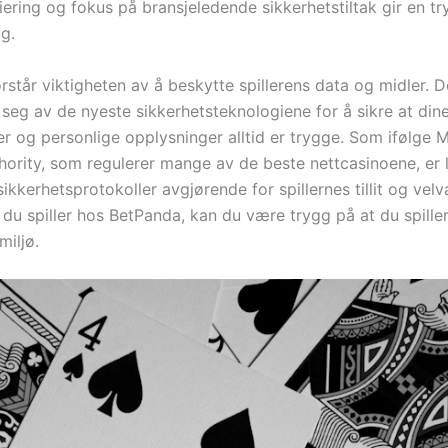
siering og fokus på bransjeledende sikkerhetstiltak gir en 
ng.
står viktigheten av å beskytte spillerens data og midler. D
 seg av de nyeste sikkerhetsteknologiene for å sikre at din
er og personlige opplysninger alltid er trygge. Som ifølge M
ority, som regulerer mange av de beste nettcasinoene, er l
ikkerhetsprotokoller avgjørende for spillernes tillit og vel
 du spiller hos BetPanda, kan du være trygg på at du spiller 
miljø.