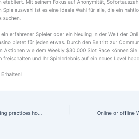
n etabliert. Mit seinem Fokus auf Anonymität, Sofortausza
 Spielauswahl ist es eine ideale Wahl für alle, die ein nahtl
s suchen.
 ein erfahrener Spieler oder ein Neuling in der Welt der On
asino bietet für jeden etwas. Durch den Beitritt zur Commun
n Aktionen wie dem Weekly $30,000 Slot Race können Sie
freischalten und Ihr Spielerlebnis auf ein neues Level hebe
 Erhalten!
Responsible gaming practices how to enjoy casinos safely and sustainably