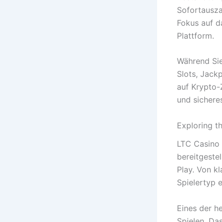
Sofortausza
Fokus auf d
Plattform.
Während Sie
Slots, Jack
auf Krypto-Z
und sichere
Exploring t
LTC Casino 
bereitgeste
Play. Von k
Spielertyp 
Eines der h
Spielen. Da