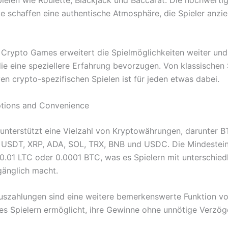
le schaffen eine authentische Atmosphäre, die Spieler anzi
 Crypto Games erweitert die Spielmöglichkeiten weiter und 
die eine speziellere Erfahrung bevorzugen. Von klassischen 
en crypto-spezifischen Spielen ist für jeden etwas dabei.
tions and Convenience
unterstützt eine Vielzahl von Kryptowährungen, darunter B
 USDT, XRP, ADA, SOL, TRX, BNB und USDC. Die Mindestei
 0.01 LTC oder 0.0001 BTC, was es Spielern mit unterschied
änglich macht.
uszahlungen sind eine weitere bemerkenswerte Funktion v
 es Spielern ermöglicht, ihre Gewinne ohne unnötige Verzö