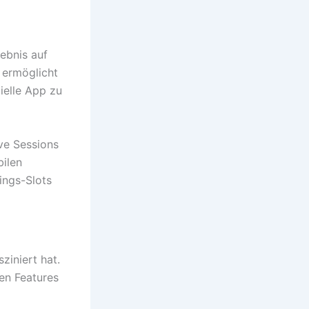
ebnis auf
 ermöglicht
ielle App zu
ive Sessions
bilen
ings-Slots
ziniert hat.
nen Features