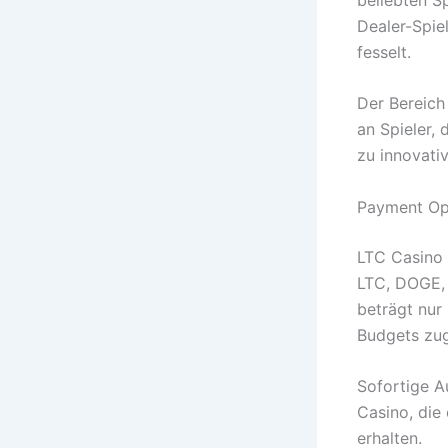
Dealer-Spie
fesselt.
Der Bereich
an Spieler, 
zu innovativ
Payment Op
LTC Casino 
LTC, DOGE,
beträgt nur
Budgets zug
Sofortige A
Casino, die
erhalten.