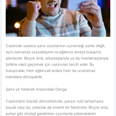
Casinolar sadece şans oyunlarının oynandığı yerler değil,
aynı zamanda sosyalleşme ve eğlence amaçlı buluşma
alanlarıdır. Birçok ünlü, arkadaşlarıyla ya da meslektaşlarıyla
birlikte vakit geçirmek için casinoları tercih eder. Bu
buluşmalar, hem eğlenceli anlara hem de unutulmaz
hatıralara dönüşebilir.
Şans ve Yetenek Arasındaki Denge
Casinoların büyülü atmosferinde, şansın rolü tartışmasız
büyük olsa da, yetenek de önemli bir faktördür. Birçok ünlü,
poker gibi strateji gerektiren oyunlarda yeteneklerini