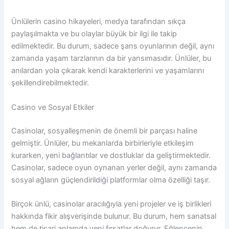
Ünlülerin casino hikayeleri, medya tarafından sıkça
paylaşılmakta ve bu olaylar büyük bir ilgi ile takip
edilmektedir. Bu durum, sadece şans oyunlarının değil, aynı
zamanda yaşam tarzlarının da bir yansımasıdır. Ünlüler, bu
anılardan yola çıkarak kendi karakterlerini ve yaşamlarını
şekillendirebilmektedir.
Casino ve Sosyal Etkiler
Casinolar, sosyalleşmenin de önemli bir parçası haline
gelmiştir. Ünlüler, bu mekanlarda birbirleriyle etkileşim
kurarken, yeni bağlantılar ve dostluklar da geliştirmektedir.
Casinolar, sadece oyun oynanan yerler değil, aynı zamanda
sosyal ağların güçlendirildiği platformlar olma özelliği taşır.
Birçok ünlü, casinolar aracılığıyla yeni projeler ve iş birlikleri
hakkında fikir alışverişinde bulunur. Bu durum, hem sanatsal
hem de ticari anlamda yeni fırsatlar doğurur. Eğlencenin