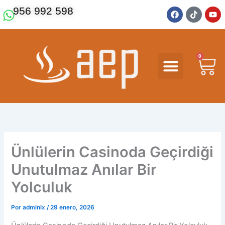
Ir
F
T
Y
956 992 598
a
i
o
al
c
k
u
contenido
e
t
t
b
o
u
o
k
b
o
e
0
Ca
k
Ünlülerin Casinoda Geçirdiği
Unutulmaz Anılar Bir
Yolculuk
Por
admlnlx
/
29 enero, 2026