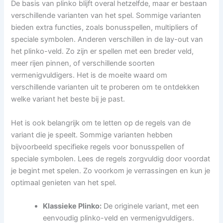
De basis van plinko blijft overal hetzelfde, maar er bestaan
verschillende varianten van het spel. Sommige varianten
bieden extra functies, zoals bonusspellen, multipliers of
speciale symbolen. Anderen verschillen in de lay-out van
het plinko-veld. Zo zijn er spellen met een breder veld,
meer rijen pinnen, of verschillende soorten
vermenigvuldigers. Het is de moeite waard om
verschillende varianten uit te proberen om te ontdekken
welke variant het beste bij je past.
Het is ook belangrijk om te letten op de regels van de
variant die je speelt. Sommige varianten hebben
bijvoorbeeld specifieke regels voor bonusspellen of
speciale symbolen. Lees de regels zorgvuldig door voordat
je begint met spelen. Zo voorkom je verrassingen en kun je
optimaal genieten van het spel.
Klassieke Plinko:
De originele variant, met een
eenvoudig plinko-veld en vermenigvuldigers.