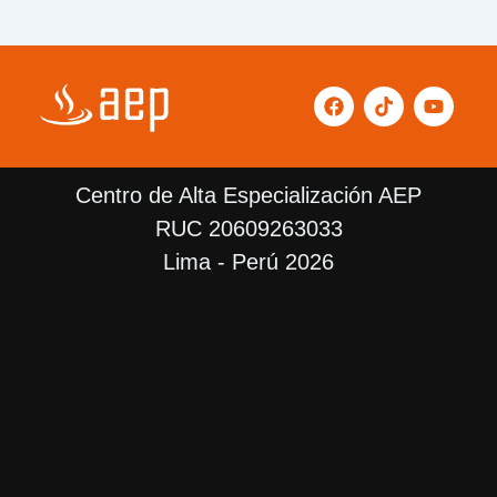
F
T
Y
a
i
o
c
k
u
e
t
t
b
o
u
Centro de Alta Especialización AEP
o
k
b
o
e
RUC 20609263033
k
Lima - Perú 2026