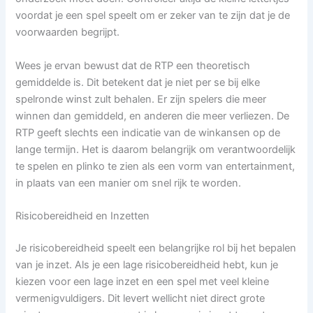
voordat je een spel speelt om er zeker van te zijn dat je de
voorwaarden begrijpt.
Wees je ervan bewust dat de RTP een theoretisch
gemiddelde is. Dit betekent dat je niet per se bij elke
spelronde winst zult behalen. Er zijn spelers die meer
winnen dan gemiddeld, en anderen die meer verliezen. De
RTP geeft slechts een indicatie van de winkansen op de
lange termijn. Het is daarom belangrijk om verantwoordelijk
te spelen en plinko te zien als een vorm van entertainment,
in plaats van een manier om snel rijk te worden.
Risicobereidheid en Inzetten
Je risicobereidheid speelt een belangrijke rol bij het bepalen
van je inzet. Als je een lage risicobereidheid hebt, kun je
kiezen voor een lage inzet en een spel met veel kleine
vermenigvuldigers. Dit levert wellicht niet direct grote