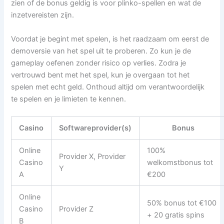
zien of de bonus geldig is voor plinko-spellen en wat de
inzetvereisten zijn.
Voordat je begint met spelen, is het raadzaam om eerst de
demoversie van het spel uit te proberen. Zo kun je de
gameplay oefenen zonder risico op verlies. Zodra je
vertrouwd bent met het spel, kun je overgaan tot het
spelen met echt geld. Onthoud altijd om verantwoordelijk
te spelen en je limieten te kennen.
Casino
Softwareprovider(s)
Bonus
Online
100%
Provider X, Provider
Casino
welkomstbonus tot
Y
A
€200
Online
50% bonus tot €100
Casino
Provider Z
+ 20 gratis spins
B