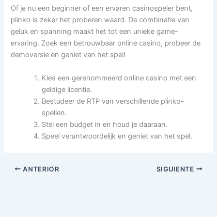
Of je nu een beginner of een ervaren casinospeler bent,
plinko is zeker het proberen waard. De combinatie van
geluk en spanning maakt het tot een unieke game-
ervaring. Zoek een betrouwbaar online casino, probeer de
demoversie en geniet van het spel!
Kies een gerenommeerd online casino met een
geldige licentie.
Bestudeer de RTP van verschillende plinko-
spellen.
Stel een budget in en houd je daaraan.
Speel verantwoordelijk en geniet van het spel.
ANTERIOR
SIGUIENTE