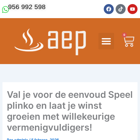
Ir
F
T
Y
956 992 598
a
i
o
al
c
k
u
contenido
e
t
t
b
o
u
o
k
b
o
e
0
Ca
k
Val je voor de eenvoud Speel
plinko en laat je winst
groeien met willekeurige
vermenigvuldigers!