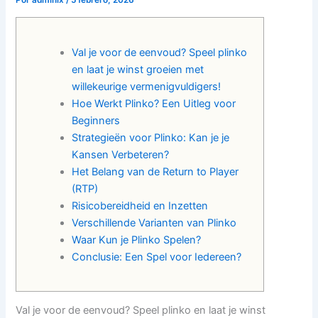
Por
admlnlx
/
5 febrero, 2026
Val je voor de eenvoud? Speel plinko
en laat je winst groeien met
willekeurige vermenigvuldigers!
Hoe Werkt Plinko? Een Uitleg voor
Beginners
Strategieën voor Plinko: Kan je je
Kansen Verbeteren?
Het Belang van de Return to Player
(RTP)
Risicobereidheid en Inzetten
Verschillende Varianten van Plinko
Waar Kun je Plinko Spelen?
Conclusie: Een Spel voor Iedereen?
Val je voor de eenvoud? Speel plinko en laat je winst