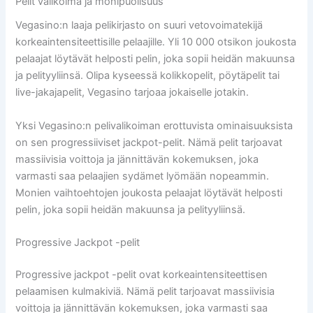
Pelit valikoima ja monipuolisuus
Vegasino:n laaja pelikirjasto on suuri vetovoimatekijä
korkeaintensiteettisille pelaajille. Yli 10 000 otsikon joukosta
pelaajat löytävät helposti pelin, joka sopii heidän makuunsa
ja pelityyliinsä. Olipa kyseessä kolikkopelit, pöytäpelit tai
live-jakajapelit, Vegasino tarjoaa jokaiselle jotakin.
Yksi Vegasino:n pelivalikoiman erottuvista ominaisuuksista
on sen progressiiviset jackpot-pelit. Nämä pelit tarjoavat
massiivisia voittoja ja jännittävän kokemuksen, joka
varmasti saa pelaajien sydämet lyömään nopeammin.
Monien vaihtoehtojen joukosta pelaajat löytävät helposti
pelin, joka sopii heidän makuunsa ja pelityyliinsä.
Progressive Jackpot -pelit
Progressive jackpot -pelit ovat korkeaintensiteettisen
pelaamisen kulmakiviä. Nämä pelit tarjoavat massiivisia
voittoja ja jännittävän kokemuksen, joka varmasti saa