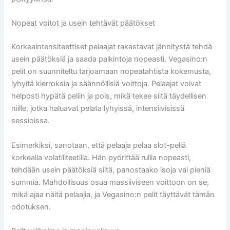
Nopeat voitot ja usein tehtävät päätökset
Korkeaintensiteettiset pelaajat rakastavat jännitystä tehdä
usein päätöksiä ja saada palkintoja nopeasti. Vegasino:n
pelit on suunniteltu tarjoamaan nopeatahtista kokemusta,
lyhyitä kierroksia ja säännöllisiä voittoja. Pelaajat voivat
helposti hypätä peliin ja pois, mikä tekee siitä täydellisen
niille, jotka haluavat pelata lyhyissä, intensiivisissä
sessioissa.
Esimerkiksi, sanotaan, että pelaaja pelaa slot-peliä
korkealla volatiliteetilla. Hän pyörittää rullia nopeasti,
tehdään usein päätöksiä siitä, panostaako isoja vai pieniä
summia. Mahdollisuus osua massiiviseen voittoon on se,
mikä ajaa näitä pelaajia, ja Vegasino:n pelit täyttävät tämän
odotuksen.