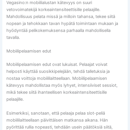
Vegasino:n mobiilialustan kätevyys on suuri
vetovoimatekijä korkeaintensiteettisille pelaajille.
Mahdollisuus pelata missä ja milloin tahansa, tekee siitä
nopean ja tehokkaan tavan hypätä toimintaan mukaan ja
hyödyntää pelikokemuksensa parhaalla mahdollisella
tavalla.
Mobiilipelaamisen edut
Mobiilipelaamisen edut ovat lukuisat. Pelaajat voivat
helposti käyttää suosikkipelejään, tehdä talletuksia ja
nostaa voittoja mobiililaitteellaan. Mobiilipelaamisen
kätevyys mahdollistaa myös lyhyet, intensiiviset sessiot,
mikä tekee siitä ihanteellisen korkeaintensiteettisille
pelaajille.
Esimerkiksi, sanotaan, että pelaaja pelaa slot-peliä
mobiililaitteellaan päivittäisen matkansa aikana. Hän
pyörittää rullia nopeasti, tehdään usein päätöksiä siitä,