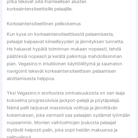
jotka tekevät siitä ihanteellisen alustan
korkeaintensiteettisille pelaajille.
Korkeaintensiteettinen pelikokemus
Kun kyse on korkeaintensiteettisestä pelaamisesta,
pelaajat kaipaavat kiireellisyyden ja jännityksen tunnetta.
He haluavat hypätä toiminnan mukaan nopeasti, tehdä
päätöksiä nopeasti ja kerätä palkintoja mahdollisimman
pian. Vegasino:n intuitiivinen käyttöliittymä ja saumaton
navigointi tekevät korkeaintensiteettisen pelaamisen
aloittamisesta helppoa.
Yksi Vegasino:n erottuvista ominaisuuksista on sen laaja
kokoelma progressiivisia jackpot-pelejä ja pöytäpelejä.
Nämä pelit tarjoavat massiivisia voittoja ja jännittävän
kokemuksen, joka varmasti saa pelaajien sydämet lyömään
nopeammin. Monien vaihtoehtojen joukosta pelaajat
löytävät helposti pelin, joka sopii heidän makuunsa ja
pelityyliinsä.