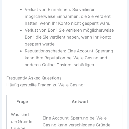
Verlust von Einnahmen: Sie verlieren
möglicherweise Einnahmen, die Sie verdient
hätten, wenn Ihr Konto nicht gesperrt wäre.
Verlust von Boni: Sie verlieren möglicherweise
Boni, die Sie verdient haben, wenn Ihr Konto
gesperrt wurde.
Reputationsschaden: Eine Account-Sperrung
kann Ihre Reputation bei Welle Casino und
anderen Online-Casinos schädigen.
Frequently Asked Questions
Häufig gestellte Fragen zu Welle Casino:
Frage
Antwort
Was sind
Eine Account-Sperrung bei Welle
die Gründe
Casino kann verschiedene Gründe
für eine