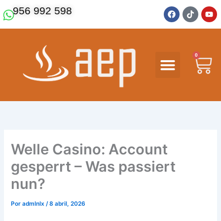
Ir
F
T
Y
956 992 598
a
i
o
al
c
k
u
contenido
e
t
t
b
o
u
o
k
b
o
e
0
Ca
k
Welle Casino: Account
gesperrt – Was passiert
nun?
Por
admlnlx
/
8 abril, 2026