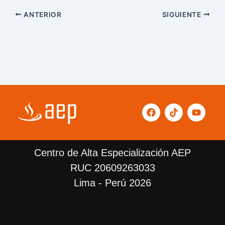
ANTERIOR
SIGUIENTE
F
T
Y
a
i
o
c
k
u
e
t
t
b
o
u
Centro de Alta Especialización AEP
o
k
b
o
e
RUC 20609263033
k
Lima - Perú 2026