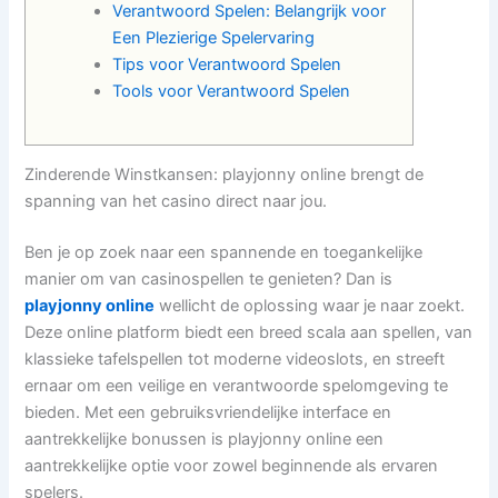
Verantwoord Spelen: Belangrijk voor
Een Plezierige Spelervaring
Tips voor Verantwoord Spelen
Tools voor Verantwoord Spelen
Zinderende Winstkansen: playjonny online brengt de
spanning van het casino direct naar jou.
Ben je op zoek naar een spannende en toegankelijke
manier om van casinospellen te genieten? Dan is
playjonny online
wellicht de oplossing waar je naar zoekt.
Deze online platform biedt een breed scala aan spellen, van
klassieke tafelspellen tot moderne videoslots, en streeft
ernaar om een veilige en verantwoorde spelomgeving te
bieden. Met een gebruiksvriendelijke interface en
aantrekkelijke bonussen is playjonny online een
aantrekkelijke optie voor zowel beginnende als ervaren
spelers.