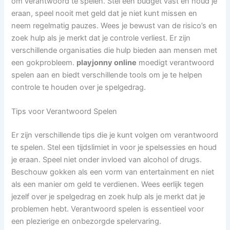
om verantwoord te spelen. Stel een budget vast en houd je
eraan, speel nooit met geld dat je niet kunt missen en
neem regelmatig pauzes. Wees je bewust van de risico’s en
zoek hulp als je merkt dat je controle verliest. Er zijn
verschillende organisaties die hulp bieden aan mensen met
een gokprobleem.
playjonny online
moedigt verantwoord
spelen aan en biedt verschillende tools om je te helpen
controle te houden over je spelgedrag.
Tips voor Verantwoord Spelen
Er zijn verschillende tips die je kunt volgen om verantwoord
te spelen. Stel een tijdslimiet in voor je spelsessies en houd
je eraan. Speel niet onder invloed van alcohol of drugs.
Beschouw gokken als een vorm van entertainment en niet
als een manier om geld te verdienen. Wees eerlijk tegen
jezelf over je spelgedrag en zoek hulp als je merkt dat je
problemen hebt. Verantwoord spelen is essentieel voor
een plezierige en onbezorgde spelervaring.