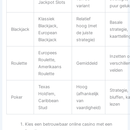
Jackpot Slots
variant
puur gelu
Klassiek
Relatief
Basale
Blackjack,
hoog (met
Blackjack
strategie,
European
de juiste
kaarttellin
Blackjack
strategie)
Europees
Inzetten 
Roulette,
Roulette
Gemiddeld
verschille
Amerikaans
velden
Roulette
Texas
Hoog
Strategie,
Hold’em,
(afhankelijk
Poker
bluffen, ka
Caribbean
van
lezen
Stud
vaardigheid)
Kies een betrouwbaar online casino met een