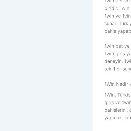
1win bet ve 
biridir. 1wi
1win ve 1vin
sunar. Türki
bahis yapabil
1win bet ve 
1win giriş y
deneyin. 1wi
teklifler su
1Win Nedir v
1Win, Türkiy
giriş ve 1win
bahislerini,
yapmak için 