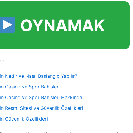
OYNAMAK
ое
n Nedir ve Nasıl Başlangıç Yapılır?
in Casino ve Spor Bahisleri
in Casino ve Spor Bahisleri Hakkında
n Resmi Sitesi ve Güvenlik Özellikleri
n Güvenlik Özellikleri