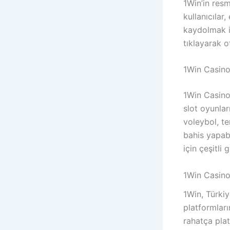
1Win’in resm
kullanıcılar
kaydolmak iç
tıklayarak o
1Win Casino
1Win Casino,
slot oyunlar
voleybol, te
bahis yapabi
için çeşitli 
1Win Casino
1Win, Türkiy
platformların
rahatça plat