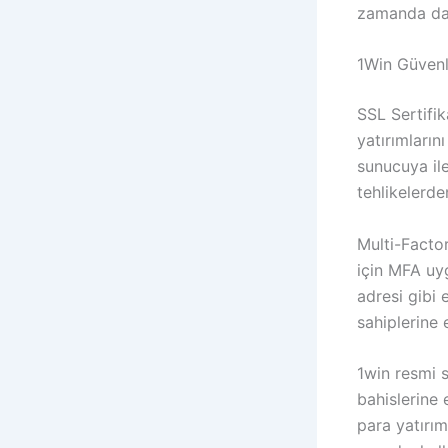
zamanda da 
1Win Güvenli
SSL Sertifika
yatırımlarını
sunucuya ile
tehlikelerde
Multi-Facto
için MFA uyg
adresi gibi 
sahiplerine e
1win resmi s
bahislerine e
para yatırım