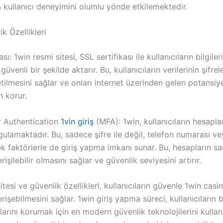
kullanıcı deneyimini olumlu yönde etkilemektedir.
k Özellikleri
sı: 1win resmi sitesi, SSL sertifikası ile kullanıcıların bilgiler
 güvenli bir şekilde aktarır. Bu, kullanıcıların verilerinin şifre
tilmesini sağlar ve onları internet üzerinden gelen potansiy
n korur.
r Authentication
1vin giriş
(MFA): 1win, kullanıcıların hesapl
ulamaktadır. Bu, sadece şifre ile değil, telefon numarası v
ek faktörlerle de giriş yapma imkanı sunar. Bu, hesapların s
rişilebilir olmasını sağlar ve güvenlik seviyesini artırır.
itesi ve güvenlik özellikleri, kullanıcıların güvenle 1win cas
rişebilmesini sağlar. 1win giriş yapma süreci, kullanıcıların bi
larını korumak için en modern güvenlik teknolojilerini kullanı