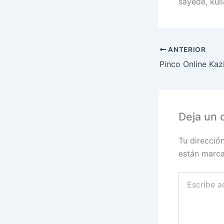
sayede, kull
ANTERIOR
Deja un 
Tu direcció
están marc
Escribe
aquí...