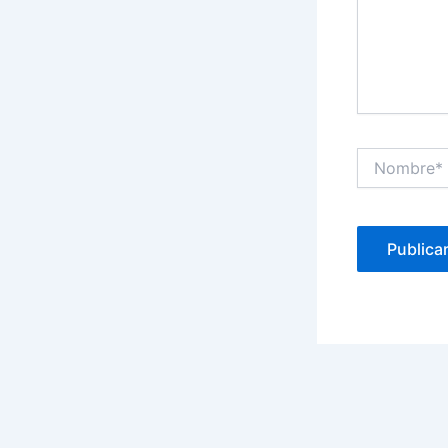
Nombre*