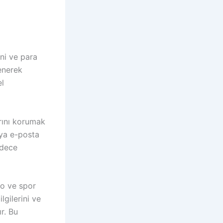
ini ve para
lenerek
el
arını korumak
eya e-posta
adece
ino ve spor
lgilerini ve
r. Bu