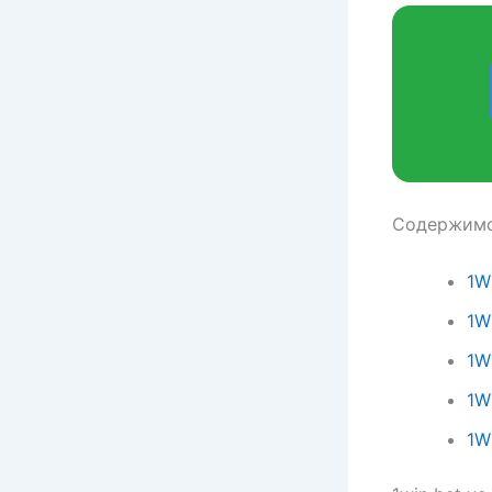
Содержим
1Wi
1W
1W
1Wi
1Wi