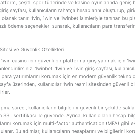
latform, çeşitli spor türlerinde ve kasino oyunlarında geniş 
iriş sayfası, kullanıcıların rahatça hesaplarını oluşturup, giri
olanak tanır. 1vin, 1win ve 1winbet isimleriyle tanınan bu pl
ızlı ödeme seçenekleri sunarak, kullanıcıların para transferin
itesi ve Güvenlik Özellikleri
1win casino için güvenli bir platforma giriş yapmak için 1win
lendirilirsiniz. 1winbet, 1win ve 1win giriş sayfası, kullanıcıl
ve para yatırımlarını korumak için en modern güvenlik teknoloj
 sayfa üzerinden, kullanıcılar 1win resmi sitesinden güvenli bi
irler.
apma süreci, kullanıcıların bilgilerini güvenli bir şekilde sak
 SSL sertifikası ile güvende. Ayrıca, kullanıcıların hesap bilg
larını korumak için multi-factor authentication (MFA) gibi e
ulanır. Bu adımlar, kullanıcıların hesaplarını ve bilgilerini ko