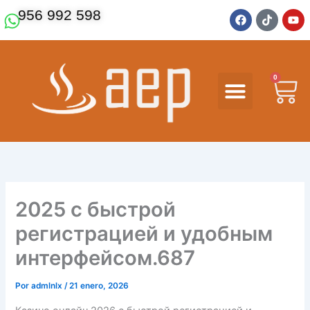
Ir
F
T
Y
956 992 598
a
i
o
al
c
k
u
contenido
e
t
t
b
o
u
o
k
b
o
e
0
Ca
k
2025 с быстрой
регистрацией и удобным
интерфейсом.687
Por
admlnlx
/
21 enero, 2026