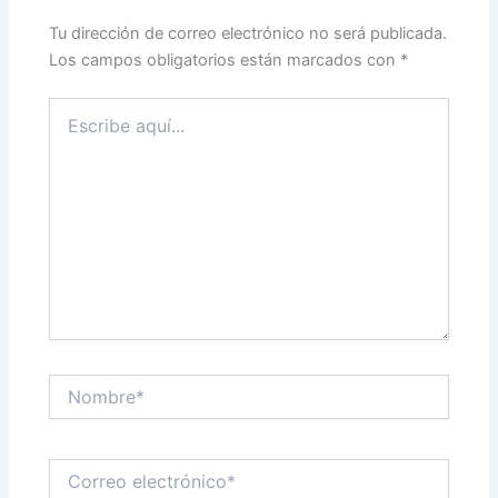
Tu dirección de correo electrónico no será publicada.
Los campos obligatorios están marcados con
*
Escribe
aquí...
Nombre*
Correo
electrónico*