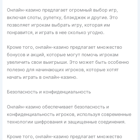
Онлайн-казино предлагает огромный выбор игр,
включая слоты, рулетку, блэкджек и другие. Это
позволяет игрокам выбрать игру, которая им
понравится, и играть в нее сколько угодно.
Кроме того, онлайн-казино предлагает множество
бонусов и акций, которые могут помочь игрокам
увеличить свои выигрыши. Это может быть особенно
полезно для начинающих игроков, которые хотят
начать играть в онлайн-казино.
Безопасность и конфиденциальность
Онлайн-казино обеспечивает безопасность и
конфиденциальность игроков, используя современные
технологии шифрования и защищенные соединения.
Кроме того, онлайн-казино предлагает множество