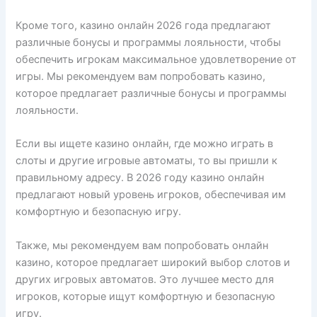
Кроме того, казино онлайн 2026 года предлагают
различные бонусы и программы лояльности, чтобы
обеспечить игрокам максимальное удовлетворение от
игры. Мы рекомендуем вам попробовать казино,
которое предлагает различные бонусы и программы
лояльности.
Если вы ищете казино онлайн, где можно играть в
слоты и другие игровые автоматы, то вы пришли к
правильному адресу. В 2026 году казино онлайн
предлагают новый уровень игроков, обеспечивая им
комфортную и безопасную игру.
Также, мы рекомендуем вам попробовать онлайн
казино, которое предлагает широкий выбор слотов и
других игровых автоматов. Это лучшее место для
игроков, которые ищут комфортную и безопасную
игру.