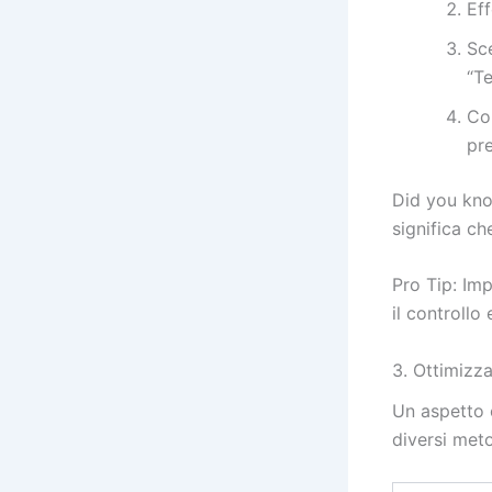
Eff
Sce
“Te
Co
pre
Did you know
significa c
Pro Tip: Imp
il controllo
3. Ottimizza
Un aspetto c
diversi met