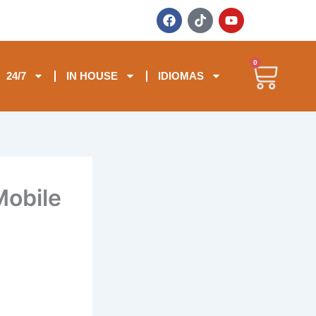
F
T
Y
a
i
o
c
k
u
e
t
t
b
o
u
0
Cart
o
k
b
24/7
IN HOUSE
IDIOMAS
o
e
k
Mobile