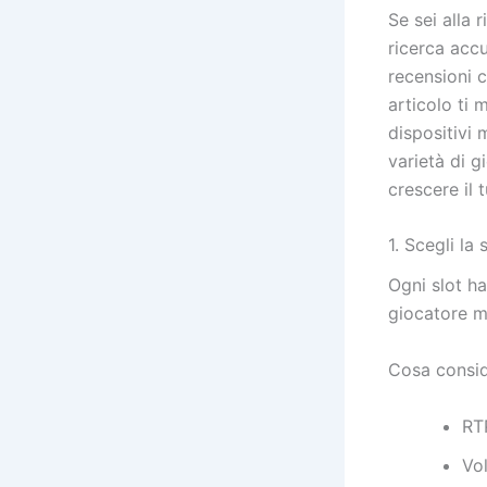
Se sei alla 
ricerca acc
recensioni 
articolo ti 
dispositivi 
varietà di 
crescere il 
1. Scegli la 
Ogni slot ha
giocatore mo
Cosa consid
RTP
Vol