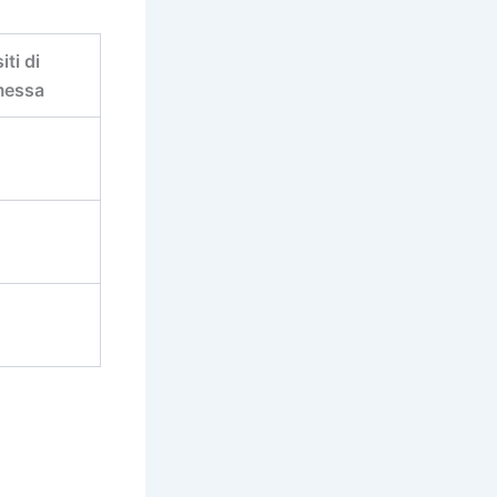
iti di
essa