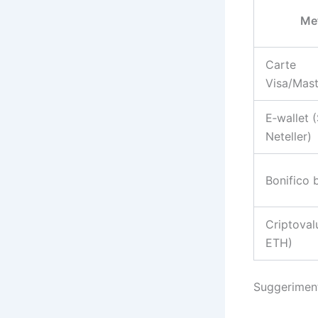
Me
Carte
Visa/Mas
E‑wallet (S
Neteller)
Bonifico 
Criptoval
ETH)
Suggerimenti