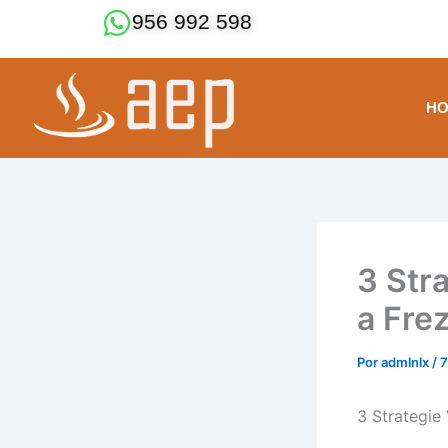
Ir
956 992 598
al
contenido
H
3 Stra
a Fre
Por
admlnlx
/
7
3 Strategie 