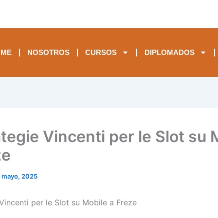
OME
NOSOTROS
CURSOS
DIPLOMADOS
tegie Vincenti per le Slot su 
ze
 mayo, 2025
Vincenti per le Slot su Mobile a Freze